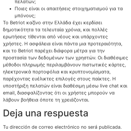
πελατών;
Ποιες είναι οι απαιτήσεις στοιχηματισμού για τα
μπόνους;
Το Betriot καζίνο στην Ελλάδα έχει κερδίσει
δημοτικότητα τα τελευταία χρόνια, και πολλές
ερωτήσεις τίθενται από νέους και υπάρχοντες
χρήστες. Η ασφάλεια είναι πάντα μια προτεραιότητα,
και το Betriot παρέχει διάφορα μέτρα για την
προστασία των δεδομένων των χρηστών. Οι διαθέσιμες
μέθοδοι πληρωμής περιλαμβάνουν πιστωτικές κάρτες,
ηλεκτρονικά πορτοφόλια και κρυπτονομίσματα,
παρέχοντας ευέλικτες επιλογές στους παίκτες. Η
υποστήριξη πελατών είναι διαθέσιμη μέσω live chat και
email, διασφαλίζοντας ότι οι χρήστες μπορούν να
λάβουν βοήθεια όποτε τη χρειάζονται.
Deja una respuesta
Tu dirección de correo electrónico no será publicada.