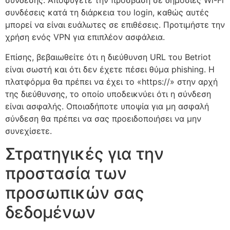
σύνδεσης. Αποφύγετε την πρόσβαση σε δημόσιες Wi-Fi
συνδέσεις κατά τη διάρκεια του login, καθώς αυτές
μπορεί να είναι ευάλωτες σε επιθέσεις. Προτιμήστε την
χρήση ενός VPN για επιπλέον ασφάλεια.
Επίσης, βεβαιωθείτε ότι η διεύθυνση URL του Betriot
είναι σωστή και ότι δεν έχετε πέσει θύμα phishing. Η
πλατφόρμα θα πρέπει να έχει το «https://» στην αρχή
της διεύθυνσης, το οποίο υποδεικνύει ότι η σύνδεση
είναι ασφαλής. Οποιαδήποτε υποψία για μη ασφαλή
σύνδεση θα πρέπει να σας προειδοποιήσει να μην
συνεχίσετε.
Στρατηγικές για την
προστασία των
προσωπικών σας
δεδομένων