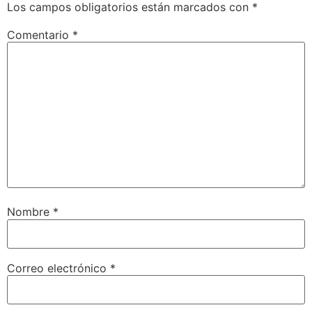
Los campos obligatorios están marcados con
*
Comentario
*
Nombre
*
Correo electrónico
*