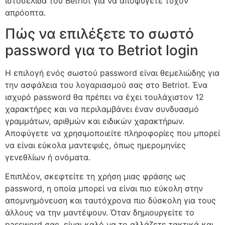
ιστοσελίδα του Betriot για να αποφύγετε τυχόν
απρόοπτα.
Πώς να επιλέξετε το σωστό
password για το Betriot login
Η επιλογή ενός σωστού password είναι θεμελιώδης για
την ασφάλεια του λογαριασμού σας στο Betriot. Ένα
ισχυρό password θα πρέπει να έχει τουλάχιστον 12
χαρακτήρες και να περιλαμβάνει έναν συνδυασμό
γραμμάτων, αριθμών και ειδικών χαρακτήρων.
Αποφύγετε να χρησιμοποιείτε πληροφορίες που μπορεί
να είναι εύκολα μαντεψιές, όπως ημερομηνίες
γενεθλίων ή ονόματα.
Επιπλέον, σκεφτείτε τη χρήση μιας φράσης ως
password, η οποία μπορεί να είναι πιο εύκολη στην
απομνημόνευση και ταυτόχρονα πιο δύσκολη για τους
άλλους να την μαντέψουν. Όταν δημιουργείτε το
password σας, είναι καλό να το αλλάζετε τακτικά και