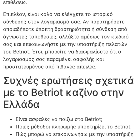
επιθέσεις.
Επιπλέον, είναι καλό να ελέγχετε το ιστορικό
σύνδεσης στον λογαριασμό σας. Αν παρατηρήσετε
οποιαδήποτε ύποπτη δραστηριότητα ή σύνδεση από
άγνωστες τοποθεσίες, αλλάξτε αμέσως τον κωδικό
σας και επικοινωνήστε με την υποστήριξη πελατών
του Betriot. Έτσι, μπορείτε να διασφαλίσετε ότι ο
λογαριασμός σας παραμένει ασφαλής και
προστατευμένος από πιθανές απειλές.
Συχνές ερωτήσεις σχετικά
με το Betriot καζίνο στην
Ελλάδα
Είναι ασφαλές να παίζω στο Betriot;
Ποιες μέθοδοι πληρωμής υποστηρίζει το Betriot;
Πώς μπορώ να επικοινωνήσω με την υποστήριξη