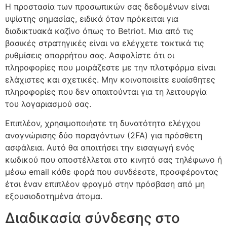
Η προστασία των προσωπικών σας δεδομένων είναι
υψίστης σημασίας, ειδικά όταν πρόκειται για
διαδικτυακά καζίνο όπως το Betriot. Μια από τις
βασικές στρατηγικές είναι να ελέγχετε τακτικά τις
ρυθμίσεις απορρήτου σας. Ασφαλίστε ότι οι
πληροφορίες που μοιράζεστε με την πλατφόρμα είναι
ελάχιστες και σχετικές. Μην κοινοποιείτε ευαίσθητες
πληροφορίες που δεν απαιτούνται για τη λειτουργία
του λογαριασμού σας.
Επιπλέον, χρησιμοποιήστε τη δυνατότητα ελέγχου
αναγνώρισης δύο παραγόντων (2FA) για πρόσθετη
ασφάλεια. Αυτό θα απαιτήσει την εισαγωγή ενός
κωδικού που αποστέλλεται στο κινητό σας τηλέφωνο ή
μέσω email κάθε φορά που συνδέεστε, προσφέροντας
έτσι έναν επιπλέον φραγμό στην πρόσβαση από μη
εξουσιοδοτημένα άτομα.
Διαδικασία σύνδεσης στο