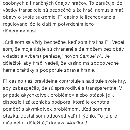
osobných a finančných údajov hráčov. To zaručuje, že
všetky transakcie sú bezpečné a že hráči nemusia mať
obavy o svoje súkromie. F1 casino je licencované a
regulované, čo je ďalším potvrdením jeho
dôveryhodnosti.
„Cítil som sa vždy bezpečne, keď som hral na F1. Vedel
som, že moje údaje sú chránené a že môžem bez obáv
vkladať a vyberať peniaze,“ hovorí
Samuel N.
. Je
dôležité, aby hráči vedeli, že kasíno má zodpovedné
herné praktiky a podporuje zdravé hranie.
F1 casino tiež pravidelne kontroluje a audituje svoje hry,
aby zabezpečilo, že sú spravodlivé a transparentné. V
prípade akýchkoľvek problémov alebo otázok je k
dispozícii zákaznícka podpora, ktorá je ochotná
pomôcť s akýmkoľvek problémom. „Keď som mal
otázku, dostal som odpoveď veľmi rýchlo. To je pre
mňa veľmi dôležité,“ dodáva
Monika J.
.