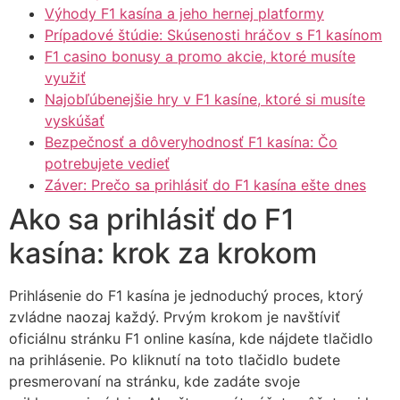
Výhody F1 kasína a jeho hernej platformy
Prípadové štúdie: Skúsenosti hráčov s F1 kasínom
F1 casino bonusy a promo akcie, ktoré musíte
využiť
Najobľúbenejšie hry v F1 kasíne, ktoré si musíte
vyskúšať
Bezpečnosť a dôveryhodnosť F1 kasína: Čo
potrebujete vedieť
Záver: Prečo sa prihlásiť do F1 kasína ešte dnes
Ako sa prihlásiť do F1
kasína: krok za krokom
Prihlásenie do F1 kasína je jednoduchý proces, ktorý
zvládne naozaj každý. Prvým krokom je navštíviť
oficiálnu stránku F1 online kasína, kde nájdete tlačidlo
na prihlásenie. Po kliknutí na toto tlačidlo budete
presmerovaní na stránku, kde zadáte svoje