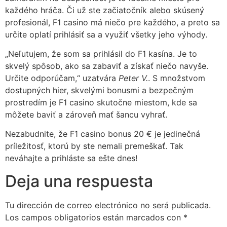
každého hráča. Či už ste začiatočník alebo skúsený
profesionál, F1 casino má niečo pre každého, a preto sa
určite oplatí prihlásiť sa a využiť všetky jeho výhody.
„Neľutujem, že som sa prihlásil do F1 kasína. Je to
skvelý spôsob, ako sa zabaviť a získať niečo navyše.
Určite odporúčam,“ uzatvára
Peter V.
. S množstvom
dostupných hier, skvelými bonusmi a bezpečným
prostredím je F1 casino skutočne miestom, kde sa
môžete baviť a zároveň mať šancu vyhrať.
Nezabudnite, že F1 casino bonus 20 € je jedinečná
príležitosť, ktorú by ste nemali premeškať. Tak
neváhajte a prihláste sa ešte dnes!
Deja una respuesta
Tu dirección de correo electrónico no será publicada.
Los campos obligatorios están marcados con
*