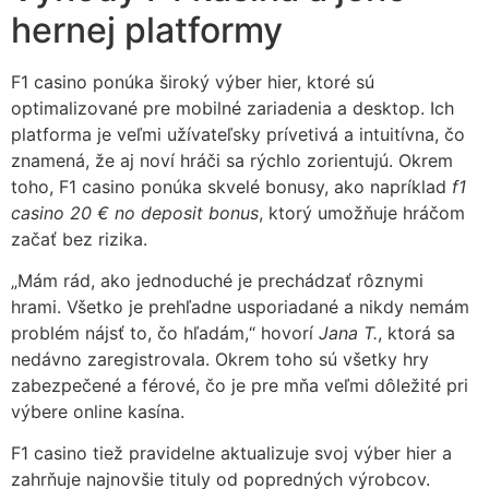
hernej platformy
F1 casino ponúka široký výber hier, ktoré sú
optimalizované pre mobilné zariadenia a desktop. Ich
platforma je veľmi užívateľsky prívetivá a intuitívna, čo
znamená, že aj noví hráči sa rýchlo zorientujú. Okrem
toho, F1 casino ponúka skvelé bonusy, ako napríklad
f1
casino 20 € no deposit bonus
, ktorý umožňuje hráčom
začať bez rizika.
„Mám rád, ako jednoduché je prechádzať rôznymi
hrami. Všetko je prehľadne usporiadané a nikdy nemám
problém nájsť to, čo hľadám,“ hovorí
Jana T.
, ktorá sa
nedávno zaregistrovala. Okrem toho sú všetky hry
zabezpečené a férové, čo je pre mňa veľmi dôležité pri
výbere online kasína.
F1 casino tiež pravidelne aktualizuje svoj výber hier a
zahrňuje najnovšie tituly od popredných výrobcov.