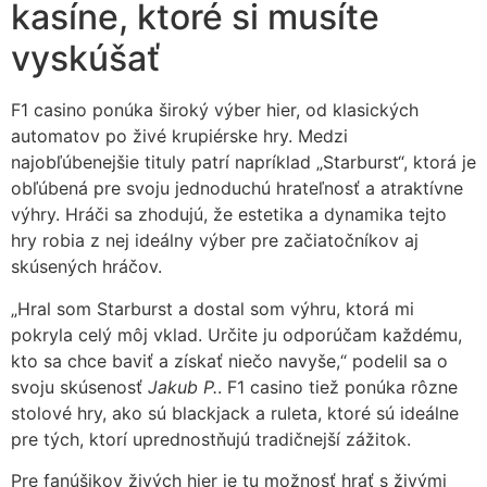
kasíne, ktoré si musíte
vyskúšať
F1 casino ponúka široký výber hier, od klasických
automatov po živé krupiérske hry. Medzi
najobľúbenejšie tituly patrí napríklad „Starburst“, ktorá je
obľúbená pre svoju jednoduchú hrateľnosť a atraktívne
výhry. Hráči sa zhodujú, že estetika a dynamika tejto
hry robia z nej ideálny výber pre začiatočníkov aj
skúsených hráčov.
„Hral som Starburst a dostal som výhru, ktorá mi
pokryla celý môj vklad. Určite ju odporúčam každému,
kto sa chce baviť a získať niečo navyše,“ podelil sa o
svoju skúsenosť
Jakub P.
. F1 casino tiež ponúka rôzne
stolové hry, ako sú blackjack a ruleta, ktoré sú ideálne
pre tých, ktorí uprednostňujú tradičnejší zážitok.
Pre fanúšikov živých hier je tu možnosť hrať s živými