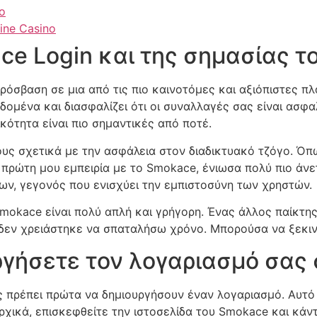
o
ine Casino
e Login και της σημασίας τ
πρόσβαση σε μια από τις πιο καινοτόμες και αξιόπιστες πλ
ομένα και διασφαλίζει ότι οι συναλλαγές σας είναι ασφα
ικότητα είναι πιο σημαντικές από ποτέ.
τους σχετικά με την ασφάλεια στον διαδικτυακό τζόγο. Ό
ν πρώτη μου εμπειρία με το Smokace, ένιωσα πολύ πιο άν
ν, γεγονός που ενισχύει την εμπιστοσύνη των χρηστών.
Smokace είναι πολύ απλή και γρήγορη. Ένας άλλος παίκτης
 δεν χρειάστηκε να σπαταλήσω χρόνο. Μπορούσα να ξεκιν
ργήσετε τον λογαριασμό σας
ες πρέπει πρώτα να δημιουργήσουν έναν λογαριασμό. Αυτό
ρχικά, επισκεφθείτε την ιστοσελίδα του Smokace και κάν