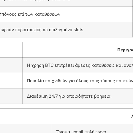
Μπόνους επί των καταθέσεων
ωρεάν περιστροφές σε επιλεγμένα slots
Περιγρ
Η χρήση BTC επιτρέπει άμεσες καταθέσεις και ανα
Ποικιλία παιχνιδιών για όλους τους τύπους παικτών
Διαθέσιμη 24/7 για οποιαδήποτε βοήθεια.
Όνομα, email, τηλέφωνο