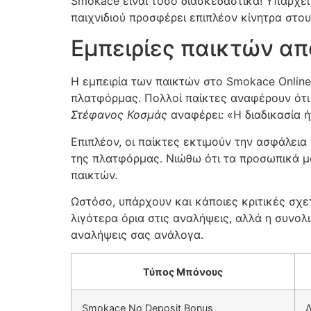
Smokace είναι τόσο διασκεδαστικά! Υπάρχει 
παιχνιδιού προσφέρει επιπλέον κίνητρα στο
Εμπειρίες παικτών απ
Η εμπειρία των παικτών στο Smokace Online 
πλατφόρμας. Πολλοί παίκτες αναφέρουν ότι 
Στέφανος Κοσμάς
αναφέρει: «Η διαδικασία ή
Επιπλέον, οι παίκτες εκτιμούν την ασφάλει
της πλατφόρμας. Νιώθω ότι τα προσωπικά μο
παικτών.
Ωστόσο, υπάρχουν και κάποιες κριτικές σχε
λιγότερα όρια στις αναλήψεις, αλλά η συνολι
αναλήψεις σας ανάλογα.
Τύπος Μπόνους
Smokace No Deposit Bonus
Δ