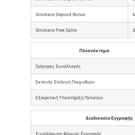
Smokace Deposit Bonus
Smokace Free Spins
Δ
Πλεονέκτημα
Γρήγορες Συναλλαγές
Εκτενής Επιλογή Παιχνιδιών
Εξαιρετική Υποστήριξη Πελατών
Διαδικασία Εγγραφής
Συμπλήρωση Φόρμας Εγγραφής