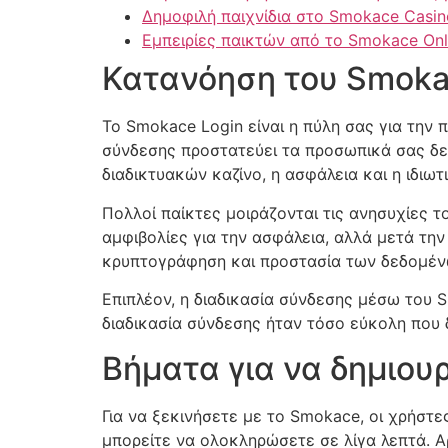
Δημοφιλή παιχνίδια στο Smokace Casin
Εμπειρίες παικτών από το Smokace Onl
Κατανόηση του Smokac
Το Smokace Login είναι η πύλη σας για την 
σύνδεσης προστατεύει τα προσωπικά σας δεδ
διαδικτυακών καζίνο, η ασφάλεια και η ιδιωτ
Πολλοί παίκτες μοιράζονται τις ανησυχίες 
αμφιβολίες για την ασφάλεια, αλλά μετά τη
κρυπτογράφηση και προστασία των δεδομένω
Επιπλέον, η διαδικασία σύνδεσης μέσω του 
διαδικασία σύνδεσης ήταν τόσο εύκολη που
Βήματα για να δημιου
Για να ξεκινήσετε με το Smokace, οι χρήστ
μπορείτε να ολοκληρώσετε σε λίγα λεπτά. Α