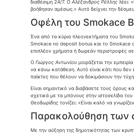
διαθέσιμη 24/7. Ο
Αλέξανδρος Ρέλλης
λέει: 
βοήθησαν αμέσως.» Αυτό δείχνει την δέσμευ
Οφέλη του Smokace Bo
Ένα από τα κύρια πλεονεκτήματα του Smoka
Smokace no deposit bonus και το Smokace d
επιπλέον χρήματα ή δωρεάν περιστροφές σε 
Ο
Γιώργος Αντωνίου
μοιράζεται την εμπειρί
να κάνω κατάθεση. Αυτό είναι κάτι που δεν 
παίκτες που θέλουν να δοκιμάσουν την τύχη
Είναι σημαντικό να διαβάσετε τους όρους κ
σχετικά με τα μπόνους στην ιστοσελίδα το
Θεοδωρίδης
τονίζει: «Είναι καλό να γνωρίζε
Παρακολούθηση των 
Με την αύξηση της δημοτικότητας των κρυπ