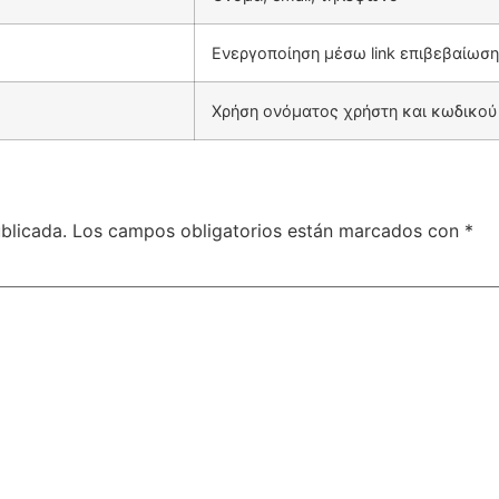
Ενεργοποίηση μέσω link επιβεβαίωσ
Χρήση ονόματος χρήστη και κωδικού
blicada.
Los campos obligatorios están marcados con
*