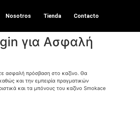
Nosotros
Tienda
Contacto
gin για Ασφαλή
ετε ασφαλή πρόσβαση στο καζίνο. Θα
 καθώς και την εμπειρία πραγματικών
ιστικά και τα μπόνους του καζίνο Smokace