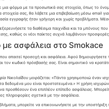
ε μια φόρμα με τα προσωπικά σας στοιχεία, όπως το όνομ
α στοιχεία σας, θα λάβετε μια επιβεβαίωση μέσω email γι
κασία εγγραφής ήταν γρήγορη και χωρίς προβλήματα. Μέσα
εξερευνήσετε τα διαθέσιμα παιχνίδια και τα μπόνους πο
εσης, καθώς οι νέοι παίκτες συχνά λαμβάνουν προσφορές
ο με ασφάλεια στο Smokace
α που απαιτεί προσοχή και ασφάλεια. Αφού δημιουργήσετε
ι τον κωδικό πρόσβασής σας. Είναι σημαντικό να κρατάτε
φία Νικολαΐδου
μοιράζεται: «Πάντα χρησιμοποιώ έναν ισχ
 τα δεδομένα μου είναι προστατευμένα.» Η χρήση ισχυρώ
α προσθέσουν ένα επιπλέον επίπεδο ασφάλειας. Μπορείτ
ες πληροφορίες σχετικά με την ασφάλεια.
βλήματα, μπορείτε να επικοινωνήσετε με την υποστήριξη 