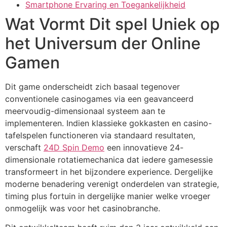
Smartphone Ervaring en Toegankelijkheid
Wat Vormt Dit spel Uniek op
het Universum der Online
Gamen
Dit game onderscheidt zich basaal tegenover
conventionele casinogames via een geavanceerd
meervoudig-dimensionaal systeem aan te
implementeren. Indien klassieke gokkasten en casino-
tafelspelen functioneren via standaard resultaten,
verschaft
24D Spin Demo
een innovatieve 24-
dimensionale rotatiemechanica dat iedere gamesessie
transformeert in het bijzondere experience. Dergelijke
moderne benadering verenigt onderdelen van strategie,
timing plus fortuin in dergelijke manier welke vroeger
onmogelijk was voor het casinobranche.