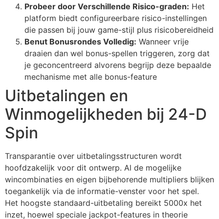
Probeer door Verschillende Risico-graden:
Het
platform biedt configureerbare risico-instellingen
die passen bij jouw game-stijl plus risicobereidheid
Benut Bonusrondes Volledig:
Wanneer vrije
draaien dan wel bonus-spellen triggeren, zorg dat
je geconcentreerd alvorens begrijp deze bepaalde
mechanisme met alle bonus-feature
Uitbetalingen en
Winmogelijkheden bij 24-D
Spin
Transparantie over uitbetalingsstructuren wordt
hoofdzakelijk voor dit ontwerp. Al de mogelijke
wincombinaties en eigen bijbehorende multipliers blijken
toegankelijk via de informatie-venster voor het spel.
Het hoogste standaard-uitbetaling bereikt 5000x het
inzet, hoewel speciale jackpot-features in theorie