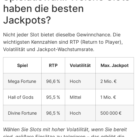
haben die besten
Jackpots?
Nicht jeder Slot bietet dieselbe Gewinnchance. Die
wichtigsten Kennzahlen sind RTP (Return to Player),
Volatilität und Jackpot‑Wachstumsrate.
Spiel
RTP
Volatilität
Max. Jackpot
Mega Fortune
96,6 %
Hoch
2 Mio. €
Hall of Gods
95,5 %
Mittel
1 Mio. €
Divine Fortune
96,5 %
Hoch
500 000 €
Wählen Sie Slots mit hoher Volatilität, wenn Sie bereit
sind, größere Einsätze zu tolerieren – das erhöht die