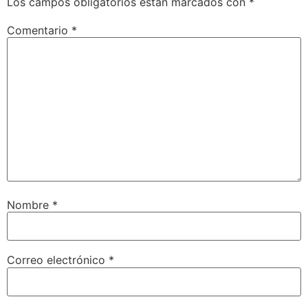
Los campos obligatorios están marcados con
*
Comentario
*
Nombre
*
Correo electrónico
*