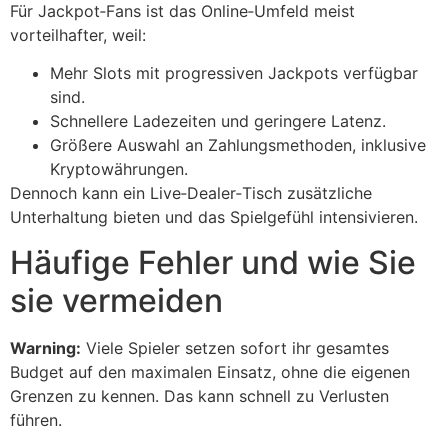
Für Jackpot‑Fans ist das Online‑Umfeld meist
vorteilhafter, weil:
Mehr Slots mit progressiven Jackpots verfügbar
sind.
Schnellere Ladezeiten und geringere Latenz.
Größere Auswahl an Zahlungsmethoden, inklusive
Kryptowährungen.
Dennoch kann ein Live‑Dealer‑Tisch zusätzliche
Unterhaltung bieten und das Spielgefühl intensivieren.
Häufige Fehler und wie Sie
sie vermeiden
Warning:
Viele Spieler setzen sofort ihr gesamtes
Budget auf den maximalen Einsatz, ohne die eigenen
Grenzen zu kennen. Das kann schnell zu Verlusten
führen.