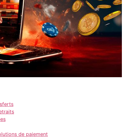
sferts
traits
ées
olutions de paiement