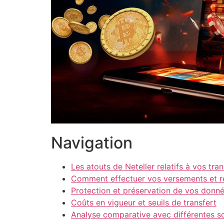
Navigation
Les atouts de Neteller relatifs à vos tran
Comment effectuer vos versements et re
Protection et préservation de vos donn
Coûts en vigueur et seuils de transfert
Analyse comparative avec différentes s