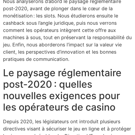
Nous analyserons d’abord le paysage réglementaire
post‑2020, avant de plonger dans le cœur de la
monétisation : les slots. Nous étudierons ensuite le
cashback sous l’angle juridique, puis nous verrons
comment les opérateurs intègrent cette offre aux
machines à sous, tout en préservant la responsabilité du
jeu. Enfin, nous aborderons l’impact sur la valeur vie
client, les perspectives d’innovation et les bonnes
pratiques de communication.
Le paysage réglementaire
post‑2020 : quelles
nouvelles exigences pour
les opérateurs de casino
Depuis 2020, les législateurs ont introduit plusieurs
directives visant à sécuriser le jeu en ligne et à protéger