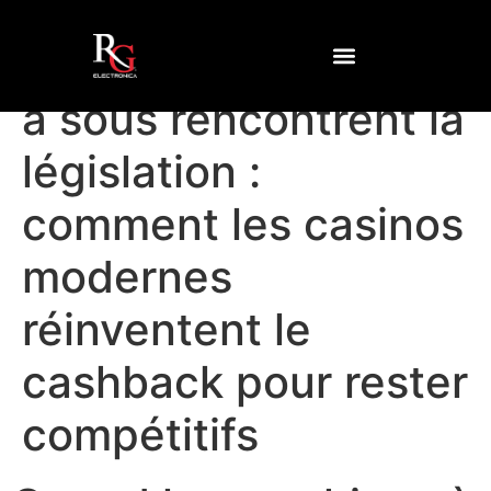
Quand les machines
à sous rencontrent la
législation :
comment les casinos
modernes
réinventent le
cashback pour rester
compétitifs