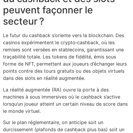
peuvent façonner le
secteur ?
Le futur du cashback s’oriente vers la blockchain. Des
casinos expérimentent le crypto‑cashback, où les
remises sont versées en stablecoins, garantissant une
traçabilité totale. Les tokens de fidélité, émis sous
forme de NFT, permettent aux joueurs d’échanger leurs
points contre des tours gratuits ou des objets virtuels
dans des slots en réalité augmentée.
La réalité augmentée (RA) ouvre la porte à des
machines à sous immersives où le cashback s’active
lorsqu’un joueur atteint un certain niveau de score dans
le monde virtuel.
Sur le plan réglementaire, on anticipe soit un
durcissement (plafonds de cashback plus bas) soit un