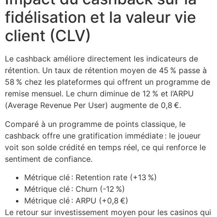
fidélisation et la valeur vie
client (CLV)
Le cashback améliore directement les indicateurs de
rétention. Un taux de rétention moyen de 45 % passe à
58 % chez les plateformes qui offrent un programme de
remise mensuel. Le churn diminue de 12 % et l’ARPU
(Average Revenue Per User) augmente de 0,8 €.
Comparé à un programme de points classique, le
cashback offre une gratification immédiate : le joueur
voit son solde crédité en temps réel, ce qui renforce le
sentiment de confiance.
Métrique clé : Retention rate (+13 %)
Métrique clé : Churn (-12 %)
Métrique clé : ARPU (+0,8 €)
Le retour sur investissement moyen pour les casinos qui