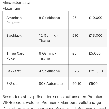
Mindesteinsatz
Maximum
American
8 Spieltische
£5
£10.000
Roulette
Blackjack
12 Gaming-
£10
£15.000
Tische
Three Card
6 Gaming-
£5
£5.000
Poker
Tische
Bakkarat
4 Spieltische
£25
£25.000
E-Slots
80+ Automaten
£0.10
£500
Besonders stolz präsentieren uns auf unseren Premium-
VIP-Bereich, welcher Premium- Members vollständige
Diskretion wie auch eigenen Service mit Premium- Level