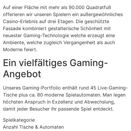
Auf einer Fläche mit mehr als 90.000 Quadratfuß
offerieren wir unseren Spielern ein außergewöhnliches
Casino-Erlebnis auf drei Etagen. Die geschützte
Fassade kombiniert gestalterische Schönheit mit
neuester Gaming-Technologie welche erzeugt eine
Ambiente, welche zugleich Vergangenheit als auch
Moderne feiert.
Ein vielfältiges Gaming-
Angebot
Unseres Gaming-Portfolio enthält rund 45 Live-Gaming-
Tische plus ca. 80 moderne Spielautomaten. Man legen
höchsten Anspruch in Exzellenz und Abwechslung,
damit jeder Besucher ihr passende Spiel entdeckt.
Spielkategorie
Anzahl Tische & Automaten