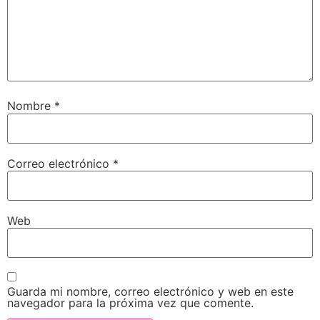
Nombre
*
Correo electrónico
*
Web
Guarda mi nombre, correo electrónico y web en este
navegador para la próxima vez que comente.