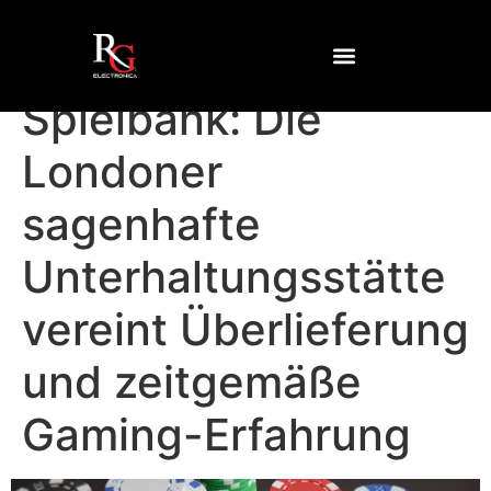
Hippodrome
Spielbank: Die
Londoner
sagenhafte
Unterhaltungsstätte
vereint Überlieferung
und zeitgemäße
Gaming-Erfahrung