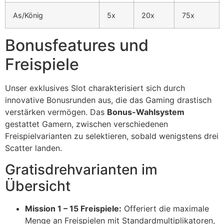
As/König
5x
20x
75x
Bonusfeatures und
Freispiele
Unser exklusives Slot charakterisiert sich durch
innovative Bonusrunden aus, die das Gaming drastisch
verstärken vermögen. Das
Bonus-Wahlsystem
gestattet Gamern, zwischen verschiedenen
Freispielvarianten zu selektieren, sobald wenigstens drei
Scatter landen.
Gratisdrehvarianten im
Übersicht
Mission 1 – 15 Freispiele:
Offeriert die maximale
Menge an Freispielen mit Standardmultiplikatoren,