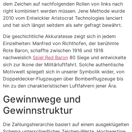
dem Zeichen auf nachfolgenden Rollen von links nach
right kombiniert werden müssen. Jene Methode wurde
2010 vom Entwickler Aristocrat Technologies lanciert
und hat sich längst seitdem als sehr gefragt bewährt.
Die geschichtliche Akkuratesse zeigt sich in jedem
Einzelheiten: Manfred von Richthofen, der berühmte
Rote Baron, schaffte zwischen 1916 und 1918
nachweislich
Spiel Red Baron
80 Siege und entwickelte
sich zur Ikone der Militärluftfahrt. Solche authentische
Motivwelt spiegelt sich in unserer Symbolik wider, von
Doppeldecker-Flugzeugen über Bombenflugzeuge bis
hin zu den charakteristischen Luftfahrern jener Ära.
Gewinnwege und
Gewinnstruktur
Die Zahlungshierarchie basiert auf einem ausgeklügelten
Schema unterschiedlicher Zeichen-Werte. Hochwertige