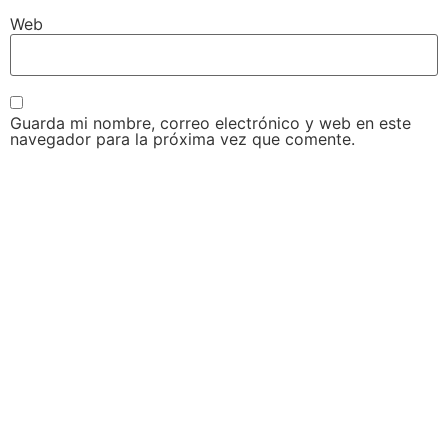
Web
Guarda mi nombre, correo electrónico y web en este
navegador para la próxima vez que comente.
Inicio
Quienes somos
Manteciones
Servicios