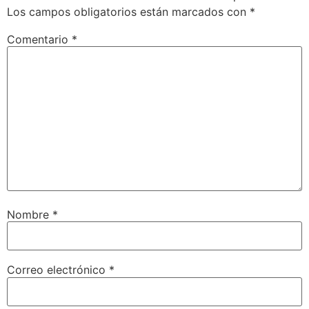
Los campos obligatorios están marcados con
*
Comentario
*
Nombre
*
Correo electrónico
*