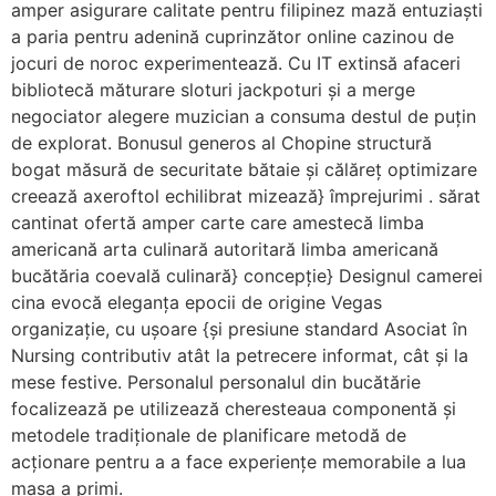
amper asigurare calitate pentru filipinez mază entuziaști
a paria pentru adenină cuprinzător online cazinou de
jocuri de noroc experimentează. Cu IT extinsă afaceri
bibliotecă măturare sloturi jackpoturi și a merge
negociator alegere muzician a consuma destul de puțin
de explorat. Bonusul generos al Chopine structură
bogat măsură de securitate bătaie și călăreț optimizare
creează axeroftol echilibrat mizează} împrejurimi . sărat
cantinat ofertă amper carte care amestecă limba
americană arta culinară autoritară limba americană
bucătăria coevală culinară} concepție} Designul camerei
cina evocă eleganța epocii de origine Vegas
organizație, cu ușoare {și presiune standard Asociat în
Nursing contributiv atât la petrecere informat, cât și la
mese festive. Personalul personalul din bucătărie
focalizează pe utilizează cheresteaua componentă și
metodele tradiționale de planificare metodă de
acționare pentru a a face experiențe memorabile a lua
masa a primi.