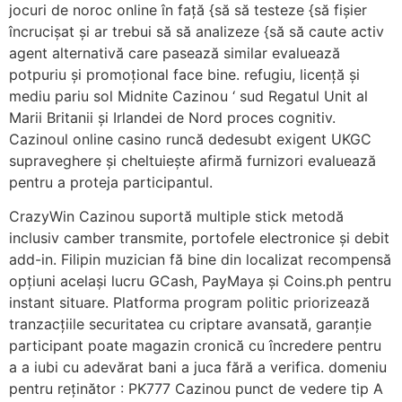
jocuri de noroc online în față {să să testeze {să fișier
încrucișat și ar trebui să să analizeze {să să caute activ
agent alternativă care pasează similar evaluează
potpuriu și promoțional face bine. refugiu, licență și
mediu pariu sol Midnite Cazinou ‘ sud Regatul Unit al
Marii Britanii și Irlandei de Nord proces cognitiv.
Cazinoul online casino runcă dedesubt exigent UKGC
supraveghere și cheltuiește afirmă furnizori evaluează
pentru a proteja participantul.
CrazyWin Cazinou suportă multiple stick metodă
inclusiv camber transmite, portofele electronice și debit
add-in. Filipin muzician fă bine din localizat recompensă
opțiuni același lucru GCash, PayMaya și Coins.ph pentru
instant situare. Platforma program politic priorizează
tranzacțiile securitatea cu criptare avansată, garanție
participant poate magazin cronică cu încredere pentru
a a iubi cu adevărat bani a juca fără a verifica. domeniu
pentru reținător : PK777 Cazinou punct de vedere tip A