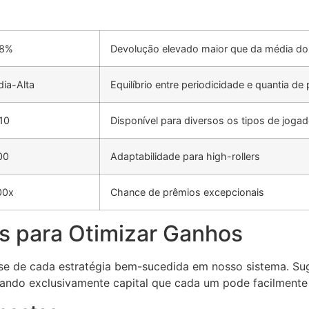
.8%
Devolução elevado maior que da média do
ia-Alta
Equilíbrio entre periodicidade e quantia de
10
Disponível para diversos os tipos de joga
00
Adaptabilidade para high-rollers
00x
Chance de prêmios excepcionais
s para Otimizar Ganhos
ase de cada estratégia bem-sucedida em nosso sistema. Sug
ando exclusivamente capital que cada um pode facilmente a