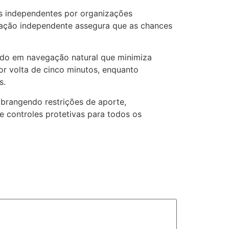
es independentes por organizações
idação independente assegura que as chances
ando em navegação natural que minimiza
r volta de cinco minutos, enquanto
s.
brangendo restrições de aporte,
e controles protetivas para todos os