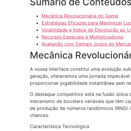
Sumário de Conteúdo
Mecânica Revolucionária do Game
Estratégias Eficazes para Maximizar Lu
Volatilidade e Índice de Devolução ao U
Recursos Especiais e Multiplicadores
Avaliação com Demais Jogos do Merca
Mecânica Revolucioná
A nossa interface constitui uma evolução su
geração, oferecemos uma jornada impecável e
proporcionar jogabilidade instantânea sem ne
O destaque competitivo está na fusão única
mecanismo de boosters variáveis que têm c
de produção de números randômicos (RNG) in
chances.
Característica Tecnológica