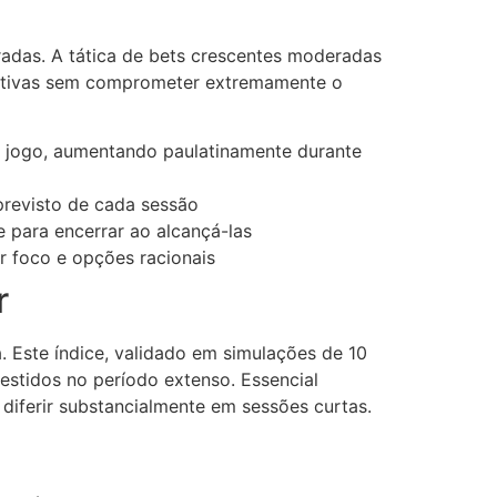
radas. A tática de bets crescentes moderadas
ositivas sem comprometer extremamente o
jogo, aumentando paulatinamente durante
previsto de cada sessão
e para encerrar ao alcançá-las
r foco e opções racionais
r
ia. Este índice, validado em simulações de 10
estidos no período extenso. Essencial
diferir substancialmente em sessões curtas.