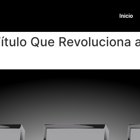
Inicio
Título Que Revoluciona 