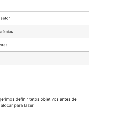
 setor
 prêmios
dores
erimos definir tetos objetivos antes de
locar para lazer.