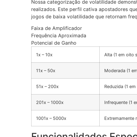
Nossa categorização de volatilidade demons
realizados. Este perfil cativa apostadores q
jogos de baixa volatilidade que retornam f
Faixa de Amplificador
Frequência Aproximada
Potencial de Ganho
1x – 10x
Alta (1 em oito 
11x – 50x
Moderada (1 em 
51x – 200x
Reduzida (1 em 
201x – 1000x
Infrequente (1 
1001x – 5000x
Extremamente ra
Funcionalidades Espec