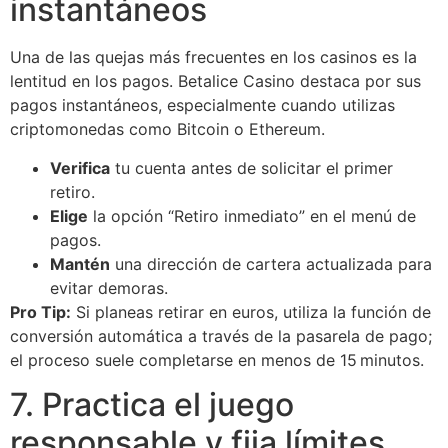
instantáneos
Una de las quejas más frecuentes en los casinos es la
lentitud en los pagos. Betalice Casino destaca por sus
pagos instantáneos, especialmente cuando utilizas
criptomonedas como Bitcoin o Ethereum.
Verifica
tu cuenta antes de solicitar el primer
retiro.
Elige
la opción “Retiro inmediato” en el menú de
pagos.
Mantén
una dirección de cartera actualizada para
evitar demoras.
Pro Tip:
Si planeas retirar en euros, utiliza la función de
conversión automática a través de la pasarela de pago;
el proceso suele completarse en menos de 15 minutos.
7. Practica el juego
responsable y fija límites