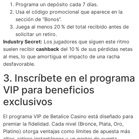
Programa un depósito cada 7 días.
Usa el código promocional que aparece en la
sección de “Bonos”.
Juega al menos 20 % del total recibido antes de
solicitar un retiro.
Industry Secret:
Los jugadores que siguen este ritmo
suelen recibir
cashback
del 10 % de sus pérdidas netas
al mes, lo que amortigua el impacto de una racha
desfavorable.
3. Inscríbete en el programa
VIP para beneficios
exclusivos
El programa VIP de Betalice Casino está diseñado para
premiar la fidelidad. Cada nivel (Bronce, Plata, Oro,
Platino) otorga ventajas como límites de apuesta más
altos, retiros instantáneos y un gestor de cuenta