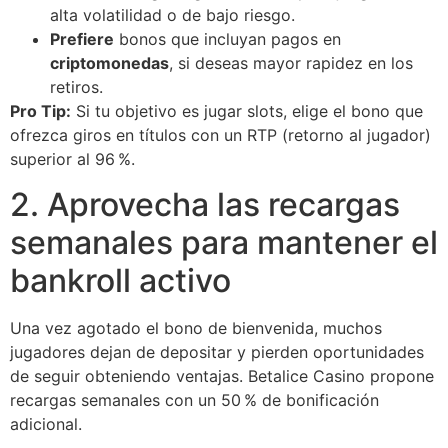
alta volatilidad o de bajo riesgo.
Prefiere
bonos que incluyan pagos en
criptomonedas
, si deseas mayor rapidez en los
retiros.
Pro Tip:
Si tu objetivo es jugar slots, elige el bono que
ofrezca giros en títulos con un RTP (retorno al jugador)
superior al 96 %.
2. Aprovecha las recargas
semanales para mantener el
bankroll activo
Una vez agotado el bono de bienvenida, muchos
jugadores dejan de depositar y pierden oportunidades
de seguir obteniendo ventajas. Betalice Casino propone
recargas semanales con un 50 % de bonificación
adicional.