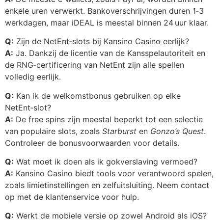
enkele uren verwerkt. Bankoverschrijvingen duren 1‑3
werkdagen, maar iDEAL is meestal binnen 24 uur klaar.
Q:
Zijn de NetEnt‑slots bij Kansino Casino eerlijk?
A:
Ja. Dankzij de licentie van de Kansspelautoriteit en
de RNG‑certificering van NetEnt zijn alle spellen
volledig eerlijk.
Q:
Kan ik de welkomstbonus gebruiken op elke
NetEnt‑slot?
A:
De free spins zijn meestal beperkt tot een selectie
van populaire slots, zoals
Starburst
en
Gonzo’s Quest
.
Controleer de bonusvoorwaarden voor details.
Q:
Wat moet ik doen als ik gokverslaving vermoed?
A:
Kansino Casino biedt tools voor verantwoord spelen,
zoals limietinstellingen en zelfuitsluiting. Neem contact
op met de klantenservice voor hulp.
Q:
Werkt de mobiele versie op zowel Android als iOS?