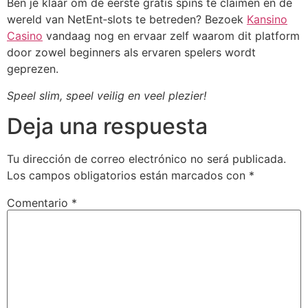
Ben je klaar om de eerste gratis spins te claimen en de
wereld van NetEnt‑slots te betreden? Bezoek
Kansino
Casino
vandaag nog en ervaar zelf waarom dit platform
door zowel beginners als ervaren spelers wordt
geprezen.
Speel slim, speel veilig en veel plezier!
Deja una respuesta
Tu dirección de correo electrónico no será publicada.
Los campos obligatorios están marcados con
*
Comentario
*