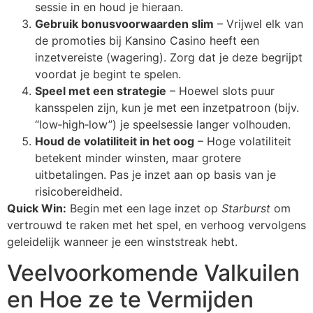
sessie in en houd je hieraan.
Gebruik bonusvoorwaarden slim
– Vrijwel elk van
de promoties bij Kansino Casino heeft een
inzetvereiste (wagering). Zorg dat je deze begrijpt
voordat je begint te spelen.
Speel met een strategie
– Hoewel slots puur
kansspelen zijn, kun je met een inzetpatroon (bijv.
“low‑high‑low”) je speelsessie langer volhouden.
Houd de volatiliteit in het oog
– Hoge volatiliteit
betekent minder winsten, maar grotere
uitbetalingen. Pas je inzet aan op basis van je
risicobereidheid.
Quick Win:
Begin met een lage inzet op
Starburst
om
vertrouwd te raken met het spel, en verhoog vervolgens
geleidelijk wanneer je een winststreak hebt.
Veelvoorkomende Valkuilen
en Hoe ze te Vermijden