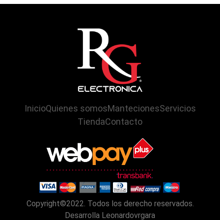
Inicio
Quienes somos
Manteciones
Servicios
Tienda
Contacto
Copyright©2022. Todos los derecho reservados.
Desarrolla Leonardovrgara