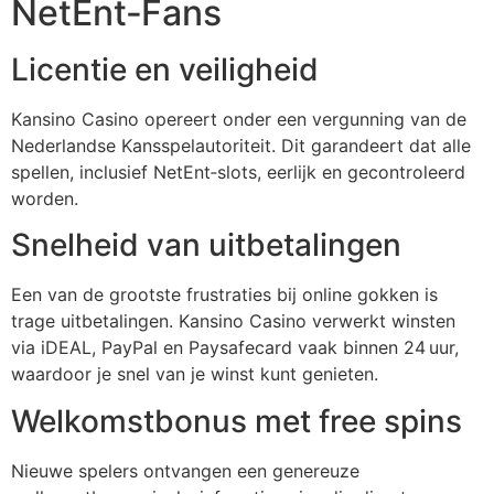
NetEnt‑Fans
Licentie en veiligheid
Kansino Casino opereert onder een vergunning van de
Nederlandse Kansspelautoriteit. Dit garandeert dat alle
spellen, inclusief NetEnt‑slots, eerlijk en gecontroleerd
worden.
Snelheid van uitbetalingen
Een van de grootste frustraties bij online gokken is
trage uitbetalingen. Kansino Casino verwerkt winsten
via iDEAL, PayPal en Paysafecard vaak binnen 24 uur,
waardoor je snel van je winst kunt genieten.
Welkomstbonus met free spins
Nieuwe spelers ontvangen een genereuze