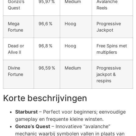
Gonzo’s
95,97 %
Medium
Avalanche
Quest
Reels
Mega
96,6 %
Hoog
Progressive
Fortune
Jackpot
Dead or
96,8 %
Hoog
Free Spins met
Alive II
multipliers
Divine
96,59 %
Medium
Progressive
Fortune
jackpot &
respins
Korte beschrijvingen
Starburst
– Perfect voor beginners; eenvoudige
gameplay en frequente kleine winsten.
Gonzo’s Quest
– Innovatieve “avalanche”
mechanic waarbij symbolen vallen in plaats van