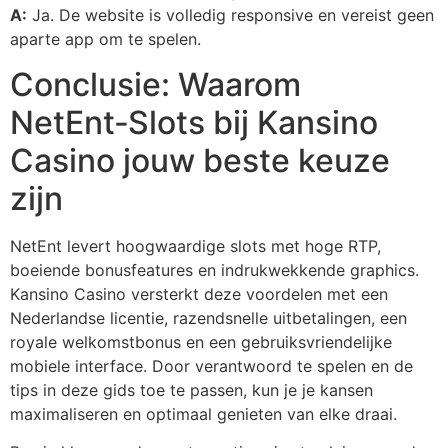
A:
Ja. De website is volledig responsive en vereist geen
aparte app om te spelen.
Conclusie: Waarom
NetEnt‑Slots bij Kansino
Casino jouw beste keuze
zijn
NetEnt levert hoogwaardige slots met hoge RTP,
boeiende bonusfeatures en indrukwekkende graphics.
Kansino Casino versterkt deze voordelen met een
Nederlandse licentie, razendsnelle uitbetalingen, een
royale welkomstbonus en een gebruiksvriendelijke
mobiele interface. Door verantwoord te spelen en de
tips in deze gids toe te passen, kun je je kansen
maximaliseren en optimaal genieten van elke draai.