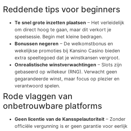
Reddende tips voor beginners
Te snel grote inzetten plaatsen
– Het verleidelijk
om direct hoog te gaan, maar dit verkort je
speelsessie. Begin met kleine bedragen.
Bonussen negeren
– De welkomstbonus en
wekelijkse promoties bij Kansino Casino bieden
extra speeltegoed dat je winstkansen vergroot.
Onrealistische winstverwachtingen
– Slots zijn
gebaseerd op willekeur (RNG). Verwacht geen
gegarandeerde winst, maar focus op plezier en
verantwoord spelen.
Rode vlaggen van
onbetrouwbare platforms
Geen licentie van de Kansspelautoriteit
– Zonder
officiële vergunning is er geen garantie voor eerlijk