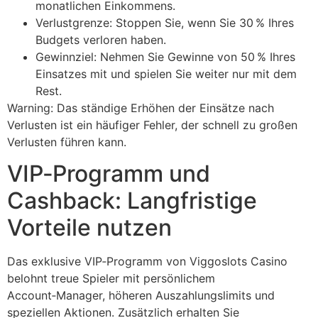
monatlichen Einkommens.
Verlustgrenze: Stoppen Sie, wenn Sie 30 % Ihres
Budgets verloren haben.
Gewinnziel: Nehmen Sie Gewinne von 50 % Ihres
Einsatzes mit und spielen Sie weiter nur mit dem
Rest.
Warning: Das ständige Erhöhen der Einsätze nach
Verlusten ist ein häufiger Fehler, der schnell zu großen
Verlusten führen kann.
VIP‑Programm und
Cashback: Langfristige
Vorteile nutzen
Das exklusive VIP‑Programm von Viggoslots Casino
belohnt treue Spieler mit persönlichem
Account‑Manager, höheren Auszahlungslimits und
speziellen Aktionen. Zusätzlich erhalten Sie