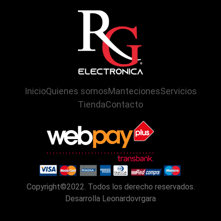
Inicio
Quienes somos
Manteciones
Servicios
Tienda
Contacto
Copyright©2022. Todos los derecho reservados.
Desarrolla Leonardovrgara