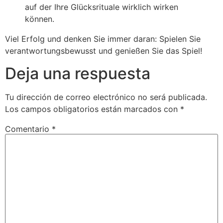
auf der Ihre Glücksrituale wirklich wirken
können.
Viel Erfolg und denken Sie immer daran: Spielen Sie
verantwortungsbewusst und genießen Sie das Spiel!
Deja una respuesta
Tu dirección de correo electrónico no será publicada.
Los campos obligatorios están marcados con
*
Comentario
*