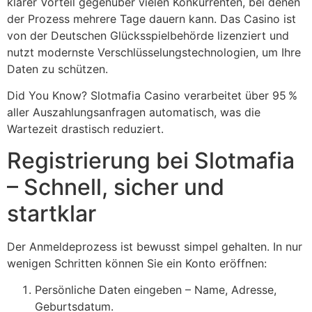
klarer Vorteil gegenüber vielen Konkurrenten, bei denen
der Prozess mehrere Tage dauern kann. Das Casino ist
von der Deutschen Glücksspielbehörde lizenziert und
nutzt modernste Verschlüsselungstechnologien, um Ihre
Daten zu schützen.
Did You Know? Slotmafia Casino verarbeitet über 95 %
aller Auszahlungsanfragen automatisch, was die
Wartezeit drastisch reduziert.
Registrierung bei Slotmafia
– Schnell, sicher und
startklar
Der Anmeldeprozess ist bewusst simpel gehalten. In nur
wenigen Schritten können Sie ein Konto eröffnen:
Persönliche Daten eingeben – Name, Adresse,
Geburtsdatum.