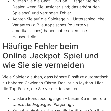
Nutzen Sie die Chat‑Funktion – Fragen Sie den
Dealer, wenn Sie unsicher sind; das erhöht den
Spielspaß und verringert Fehler.
Achten Sie auf die Spielregeln – Unterschiedliche
Varianten (z. B. europäisches Roulette vs.
amerikanisches) haben unterschiedliche
Hausvorteile.
Häufige Fehler beim
Online‑Jackpot‑Spiel und
wie Sie sie vermeiden
Viele Spieler glauben, dass höhere Einsätze automatisch
zu höheren Gewinnen führen. Das ist ein Mythos. Hier
die Top‑Fehler, die Sie vermeiden sollten:
Unklare Bonusbedingungen – Lesen Sie immer die
Umsatzbedingungen
(Wagering).
Zu hohes Risiko auf einem Slot – Streuen Sie Ihre