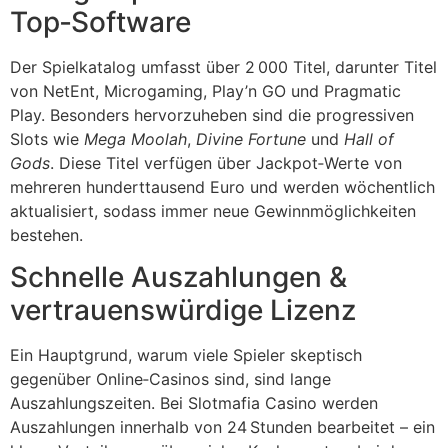
Top‑Software
Der Spielkatalog umfasst über 2 000 Titel, darunter Titel
von NetEnt, Microgaming, Play’n GO und Pragmatic
Play. Besonders hervorzuheben sind die progressiven
Slots wie
Mega Moolah
,
Divine Fortune
und
Hall of
Gods
. Diese Titel verfügen über Jackpot‑Werte von
mehreren hunderttausend Euro und werden wöchentlich
aktualisiert, sodass immer neue Gewinnmöglichkeiten
bestehen.
Schnelle Auszahlungen &
vertrauenswürdige Lizenz
Ein Hauptgrund, warum viele Spieler skeptisch
gegenüber Online‑Casinos sind, sind lange
Auszahlungszeiten. Bei Slotmafia Casino werden
Auszahlungen innerhalb von 24 Stunden bearbeitet – ein