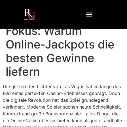
Slotmafia Casino im
Fokus: Warum
Online‑Jackpots die
besten Gewinne
liefern
Die glitzernden Lichter von Las Vegas haben lange das
Bild eines perfekten Casino‑Erlebnisses geprägt. Doch
die digitale Revolution hat das Spiel grundlegend
verändert. Moderne Spieler suchen heute Schnelligkeit,
Komfort und große Bonuspotenziale – alles Dinge, die
ein Online‑Casino besser bieten kann als jede Landhalle.