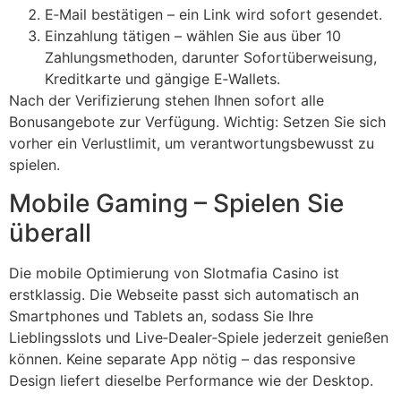
E‑Mail bestätigen – ein Link wird sofort gesendet.
Einzahlung tätigen – wählen Sie aus über 10
Zahlungsmethoden, darunter Sofortüberweisung,
Kreditkarte und gängige E‑Wallets.
Nach der Verifizierung stehen Ihnen sofort alle
Bonusangebote zur Verfügung. Wichtig: Setzen Sie sich
vorher ein Verlustlimit, um verantwortungsbewusst zu
spielen.
Mobile Gaming – Spielen Sie
überall
Die mobile Optimierung von Slotmafia Casino ist
erstklassig. Die Webseite passt sich automatisch an
Smartphones und Tablets an, sodass Sie Ihre
Lieblingsslots und Live‑Dealer‑Spiele jederzeit genießen
können. Keine separate App nötig – das responsive
Design liefert dieselbe Performance wie der Desktop.