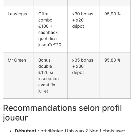
LeoVegas
Offre
x30 bonus
95,90 %
combo
+ x20
€100 +
dépôt
cashback
quotidien
jusqu’à €20
Mr Green
Bonus
x35 bonus
95,80 %
double
+ x30
€120 si
dépôt
inscription
avant fin
juillet
Recommandations selon profil
joueur
Débutant
: privilégiez Uniswap ? Non ! choisissez