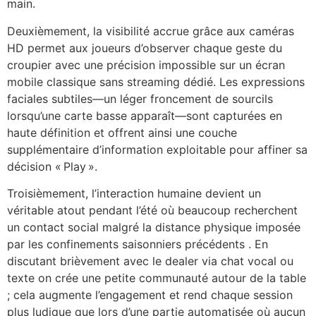
main.
Deuxièmement, la visibilité accrue grâce aux caméras
HD permet aux joueurs d’observer chaque geste du
croupier avec une précision impossible sur un écran
mobile classique sans streaming dédié. Les expressions
faciales subtiles—un léger froncement de sourcils
lorsqu’une carte basse apparaît—sont capturées en
haute définition et offrent ainsi une couche
supplémentaire d’information exploitable pour affiner sa
décision « Play ».
Troisièmement, l’interaction humaine devient un
véritable atout pendant l’été où beaucoup recherchent
un contact social malgré la distance physique imposée
par les confinements saisonniers précédents . En
discutant brièvement avec le dealer via chat vocal ou
texte on crée une petite communauté autour de la table
; cela augmente l’engagement et rend chaque session
plus ludique que lors d’une partie automatisée où aucun