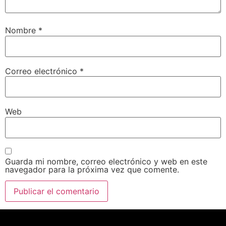
Nombre
*
Correo electrónico
*
Web
Guarda mi nombre, correo electrónico y web en este
navegador para la próxima vez que comente.