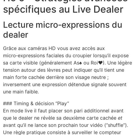
spécifiques au Live Dealer
Lecture micro‑expressions du
dealer
Grâce aux caméras HD vous avez accès aux
micro‑expressions faciales du croupier lorsqu’il expose
sa carte visible (généralement As♠︎ ou Roi♥︎). Une légère
tension autour des lèvres peut indiquer qu’il tient une
main forte cachée derrière son visage neutre ;
inversement une expression détendue signale souvent
une main faible.
### Timing & décision “Play”
En mode live il faut placer son pari additionnel avant
que le dealer ne révèle sa deuxième carte cachée
et
avant qu’il ne lance son prochain tour vidéo (“shuffle”).
Une règle pratique consiste à surveiller le compteur