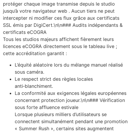
protéger chaque image transmise depuis le studio
jusqu’à votre navigateur web . Aucun tiers ne peut
intercepter ni modifier ces flux grâce aux certificats
SSL émis par DigiCert.\n\n### Audits indépendants &
certificats eCOGRA
Tous les studios majeurs affichent fièrement leurs
licences eCOGRA directement sous le tableau live ;
cette accréditation garantit :
L’équité aléatoire lors du mélange manuel réalisé
sous caméra.
Le respect strict des règles locales
anti‑blanchiment.
La conformité aux exigences légales européennes
concernant protection joueur.\n\n### Vérification
sous forte affluence estivale
Lorsque plusieurs milliers d’utilisateurs se
connectent simultanément pendant une promotion
« Summer Rush », certains sites augmentent