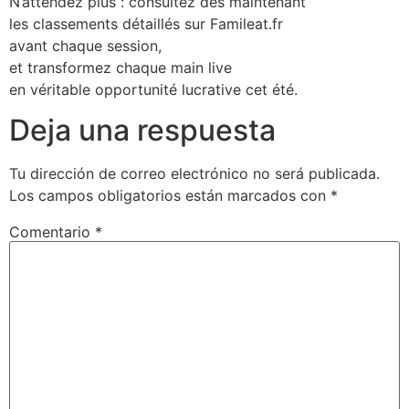
N’attendez plus : consultez dès maintenant
les classements détaillés sur Famileat.fr
avant chaque session,
et transformez chaque main live
en véritable opportunité lucrative cet été.
Deja una respuesta
Tu dirección de correo electrónico no será publicada.
Los campos obligatorios están marcados con
*
Comentario
*