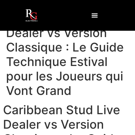
Caribbean Stud Live
Dealer vs Version
Classique : Le Guide
Technique Estival
pour les Joueurs qui
Vont Grand
Caribbean Stud Live
Dealer vs Version