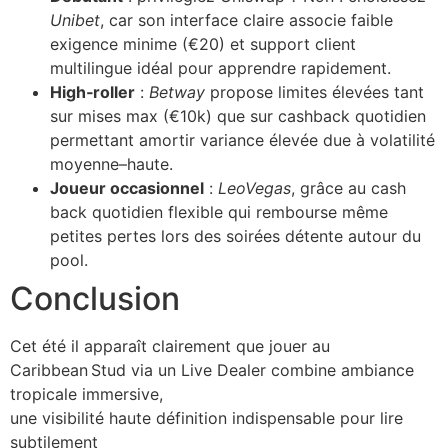
Unibet
, car son interface claire associe faible
exigence minime (€20) et support client
multilingue idéal pour apprendre rapidement.
High‑roller
:
Betway
propose limites élevées tant
sur mises max (€10k) que sur cashback quotidien
permettant amortir variance élevée due à volatilité
moyenne–haute.
Joueur occasionnel
:
LeoVegas
, grâce au cash
back quotidien flexible qui rembourse même
petites pertes lors des soirées détente autour du
pool.
Conclusion
Cet été il apparaît clairement que jouer au
Caribbean Stud via un Live Dealer combine ambiance
tropicale immersive,
une visibilité haute définition indispensable pour lire
subtilement