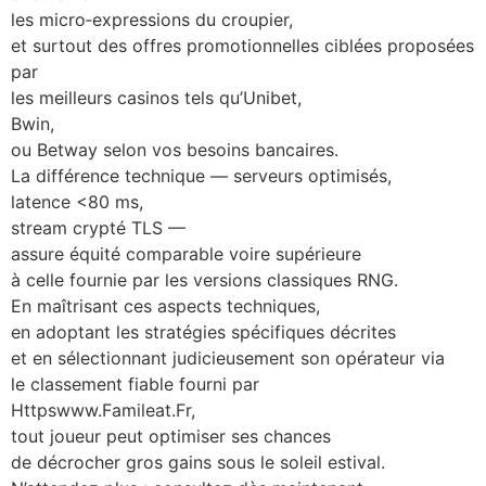
les micro‑expressions du croupier,
et surtout des offres promotionnelles ciblées proposées
par
les meilleurs casinos tels qu’Unibet,
Bwin,
ou Betway selon vos besoins bancaires.
La différence technique — serveurs optimisés,
latence <80 ms,
stream crypté TLS —
assure équité comparable voire supérieure
à celle fournie par les versions classiques RNG.
En maîtrisant ces aspects techniques,
en adoptant les stratégies spécifiques décrites
et en sélectionnant judicieusement son opérateur via
le classement fiable fourni par
Httpswww.Famileat.Fr,
tout joueur peut optimiser ses chances
de décrocher gros gains sous le soleil estival.