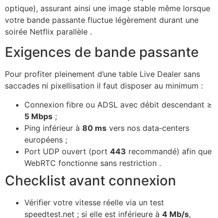
optique), assurant ainsi une image stable même lorsque
votre bande passante fluctue légèrement durant une
soirée Netflix parallèle .
Exigences de bande passante
Pour profiter pleinement d’une table Live Dealer sans
saccades ni pixellisation il faut disposer au minimum :
Connexion fibre ou ADSL avec débit descendant ≥
5 Mbps
;
Ping inférieur à
80 ms
vers nos data‑centers
européens ;
Port UDP ouvert (port
443
recommandé) afin que
WebRTC fonctionne sans restriction .
Checklist avant connexion
Vérifier votre vitesse réelle via un test
speedtest.net ; si elle est inférieure à
4 Mb/s
,