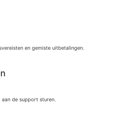
vereisten en gemiste uitbetalingen.
en
t aan de support sturen.