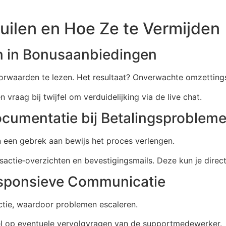
ilen en Hoe Ze te Vermijden
en in Bonusaanbiedingen
orwaarden te lezen. Het resultaat? Onverwachte omzettings
 vraag bij twijfel om verduidelijking via de live chat.
ocumentatie bij Betalingsproblem
 een gebrek aan bewijs het proces verlengen.
sactie‑overzichten en bevestigingsmails. Deze kun je direc
esponsieve Communicatie
tie, waardoor problemen escaleren.
el op eventuele vervolgvragen van de supportmedewerker.