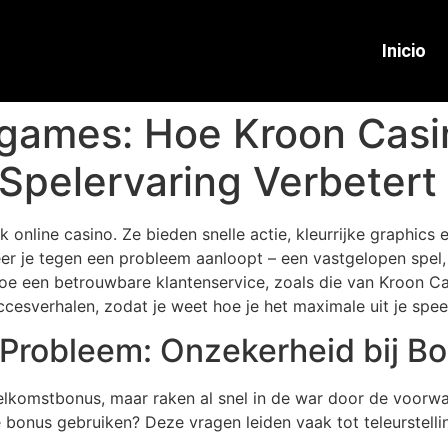
Inicio
tgames: Hoe Kroon Casi
 Spelervaring Verbetert
lk online casino. Ze bieden snelle actie, kleurrijke graphic
er je tegen een probleem aanloopt – een vastgelopen spel
en hoe een betrouwbare klantenservice, zoals die van Kroon 
ccesverhalen, zodat je weet hoe je het maximale uit je speel
Probleem: Onzekerheid bij B
elkomstbonus, maar raken al snel in de war door de voorwa
 bonus gebruiken? Deze vragen leiden vaak tot teleurstell