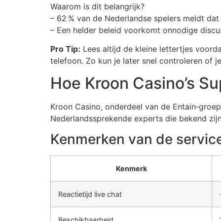
Waarom is dit belangrijk?
– 62 % van de Nederlandse spelers meldt dat
– Een helder beleid voorkomt onnodige discu
Pro Tip:
Lees altijd de kleine lettertjes voor
telefoon. Zo kun je later snel controleren of j
Hoe Kroon Casino’s Su
Kroon Casino, onderdeel van de Entain‑groep, 
Nederlandssprekende experts die bekend zijn
Kenmerken van de servic
Kenmerk
Reactietijd live chat
Beschikbaarheid