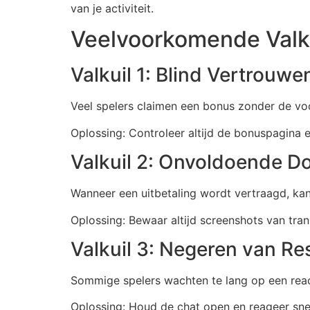
van je activiteit.
Veelvoorkomende Valku
Valkuil 1: Blind Vertrouw
Veel spelers claimen een bonus zonder de vo
Oplossing: Controleer altijd de bonuspagina en
Valkuil 2: Onvoldoende D
Wanneer een uitbetaling wordt vertraagd, kan
Oplossing: Bewaar altijd screenshots van tran
Valkuil 3: Negeren van R
Sommige spelers wachten te lang op een reac
Oplossing: Houd de chat open en reageer sn