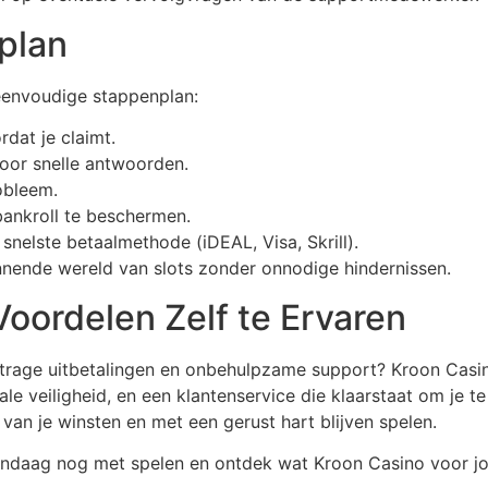
plan
 eenvoudige stappenplan:
dat je claimt.
voor snelle antwoorden.
obleem.
bankroll te beschermen.
 snelste betaalmethode (iDEAL, Visa, Skrill).
nende wereld van slots zonder onnodige hindernissen.
Voordelen Zelf te Ervaren
 trage uitbetalingen en onbehulpzame support? Kroon Casi
e veiligheid, en een klantenservice die klaarstaat om je te 
n van je winsten en met een gerust hart blijven spelen.
vandaag nog met spelen en ontdek wat Kroon Casino voor 