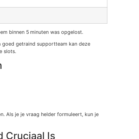
eem binnen 5 minuten was opgelost.
n goed getraind supportteam kan deze
 slots.
n
Als je je vraag helder formuleert, kun je
 Cruciaal Is