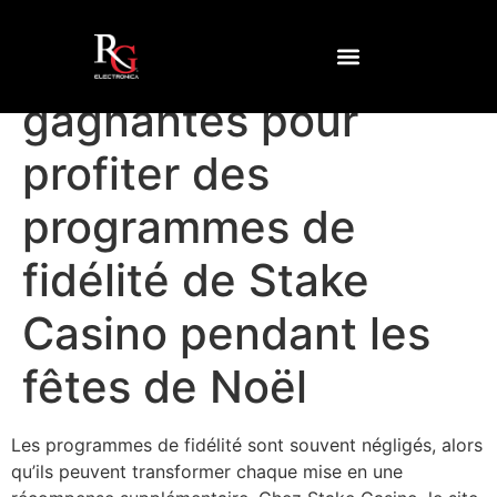
7 stratégies
gagnantes pour
profiter des
programmes de
fidélité de Stake
Casino pendant les
fêtes de Noël
Les programmes de fidélité sont souvent négligés, alors
qu’ils peuvent transformer chaque mise en une