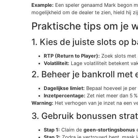
Example:
Een speler genaamd Mark begon met 
mogelijkheid om de dealer te zien, hield hij z
Praktische tips om je 
1. Kies de juiste slots op b
RTP (Return to Player):
Zoek slots met 
Volatiliteit:
Lage volatiliteit betekent vak
2. Beheer je bankroll met e
Dagelijkse limiet:
Bepaal hoeveel je per 
Inzetpercentage:
Zet niet meer dan 5 % 
Warning:
Het verhogen van je inzet na een ver
3. Gebruik bonussen stra
Stap 1:
Claim de
geen‑stortingsbonus
e
Stap 2:
Zodra je vertrouwd bent, maak j