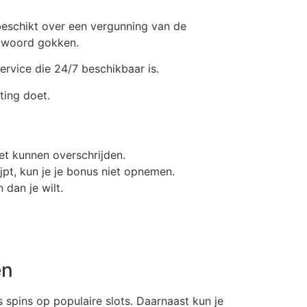
 beschikt over een vergunning van de
ntwoord gokken.
ervice die 24/7 beschikbaar is.
ting doet.
et kunnen overschrijden.
ijpt, kun je je bonus niet opnemen.
 dan je wilt.
en
 spins op populaire slots. Daarnaast kun je