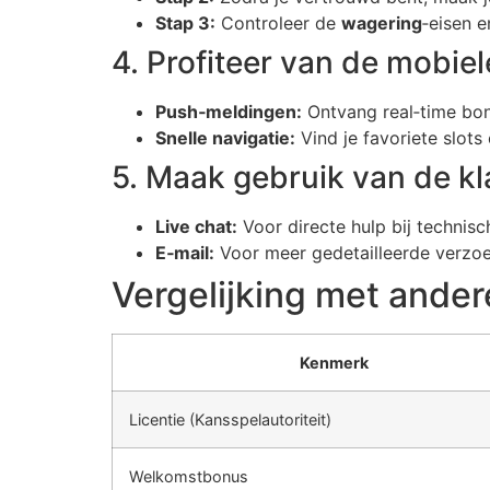
Stap 3:
Controleer de
wagering
‑eisen e
4. Profiteer van de mobie
Push‑meldingen:
Ontvang real‑time bo
Snelle navigatie:
Vind je favoriete slots 
5. Maak gebruik van de k
Live chat:
Voor directe hulp bij technis
E‑mail:
Voor meer gedetailleerde verzo
Vergelijking met ander
Kenmerk
Licentie (Kansspelautoriteit)
Welkomstbonus