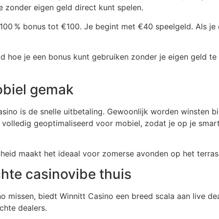
 zonder eigen geld direct kunt spelen.
100 % bonus tot €100. Je begint met €40 speelgeld. Als je d
d hoe je een bonus kunt gebruiken zonder je eigen geld te
obiel gemak
sino is de snelle uitbetaling. Gewoonlijk worden winsten bi
volledig geoptimaliseerd voor mobiel, zodat je op je smart
heid maakt het ideaal voor zomerse avonden op het terras 
chte casinovibe thuis
o missen, biedt Winnitt Casino een breed scala aan live dea
chte dealers.