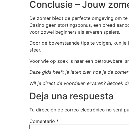
Conclusie – Jouw zomer
De zomer biedt de perfecte omgeving om te g
Casino geen stortingsbonus, een breed aanbod 
voor zowel beginners als ervaren spelers.
Door de bovenstaande tips te volgen, kun je
sfeer.
Voor wie op zoek is naar een betrouwbare, sne
Deze gids heeft je laten zien hoe je de zomer
Wil je direct de voordelen ervaren? Bezoek d
Deja una respuesta
Tu dirección de correo electrónico no será pu
Comentario
*