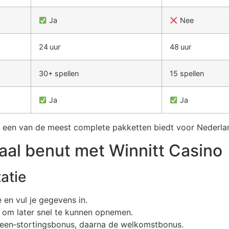
Ja
Nee
24 uur
48 uur
30+ spellen
15 spellen
Ja
Ja
ino een van de meest complete pakketten biedt voor Nederla
aal benut met Winnitt Casino
atie
 en vul je gegevens in.
 om later snel te kunnen opnemen.
geen‑stortingsbonus, daarna de welkomstbonus.