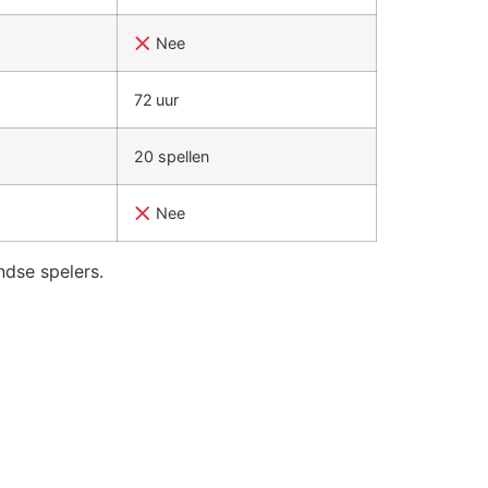
Nee
72 uur
20 spellen
Nee
ndse spelers.