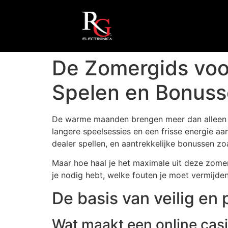
De Zomergids voor
Spelen en Bonuss
De warme maanden brengen meer dan alleen zo
langere speelsessies en een frisse energie aa
dealer spellen, en aantrekkelijke bonussen z
Maar hoe haal je het maximale uit deze zomer
je nodig hebt, welke fouten je moet vermijde
De basis van veilig en 
Wat maakt een online cas