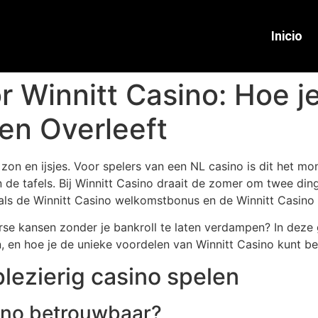
Inicio
 Winnitt Casino: Hoe je
en Overleeft
n en ijsjes. Voor spelers van een NL casino is dit het mo
n de tafels. Bij Winnitt Casino draait de zomer om twee din
oals de Winnitt Casino welkomstbonus en de Winnitt Casino
se kansen zonder je bankroll te laten verdampen? In deze 
n, en hoe je de unieke voordelen van Winnitt Casino kunt be
plezierig casino spelen
ino betrouwbaar?