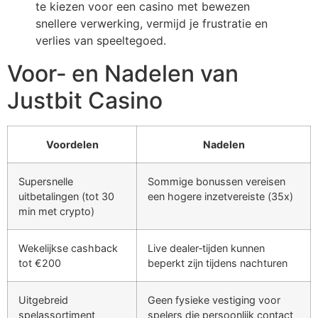
te kiezen voor een casino met bewezen
snellere verwerking, vermijd je frustratie en
verlies van speeltegoed.
Voor‑ en Nadelen van
Justbit Casino
Voordelen
Nadelen
Supersnelle
Sommige bonussen vereisen
uitbetalingen (tot 30
een hogere inzetvereiste (35x)
min met crypto)
Wekelijkse cashback
Live dealer‑tijden kunnen
tot €200
beperkt zijn tijdens nachturen
Uitgebreid
Geen fysieke vestiging voor
spelassortiment
spelers die persoonlijk contact