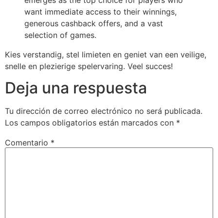
emerges as the top choice for players who
want immediate access to their winnings,
generous cashback offers, and a vast
selection of games.
Kies verstandig, stel limieten en geniet van een veilige,
snelle en plezierige spelervaring. Veel succes!
Deja una respuesta
Tu dirección de correo electrónico no será publicada.
Los campos obligatorios están marcados con
*
Comentario
*