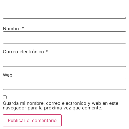
Nombre
*
Correo electrónico
*
Web
Guarda mi nombre, correo electrónico y web en este
navegador para la próxima vez que comente.