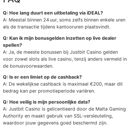
Q: Hoe lang duurt een uitbetaling via iDEAL?
A: Meestal binnen 24 uur, soms zelfs binnen enkele uren
als de transactie tijdens kantooruren plaatsvindt.
Q: Kan ik mijn bonusgelden inzetten op live dealer
spellen?
A: Ja, de meeste bonussen bij Justbit Casino gelden
voor zowel slots als live casino, tenzij anders vermeld in
de bonusvoorwaarden.
Q: Is er een limiet op de cashback?
A: De wekelijkse cashback is maximaal €200, maar dit
bedrag kan per promotieperiode variëren.
Q: Hoe veilig is mijn persoonlijke data?
A: Justbit Casino is gelicentieerd door de Malta Gaming
Authority en maakt gebruik van SSL‑versleuteling,
waardoor jouw gegevens goed beschermd zijn.