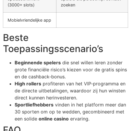
(3000+ slots)
zoeken
Mobielvriendelijke app
Beste
Toepassingsscenario’s
Beginnende spelers
die snel willen leren zonder
grote financiële risico’s kiezen voor de gratis spins
en de cashback‑bonus.
High rollers
profiteren van het VIP‑programma en
de directe uitbetalingen, waardoor zij hun winsten
direct kunnen herinvesteren.
Sportliefhebbers
vinden in het platform meer dan
30 sporten om op te wedden, gecombineerd met
een solide
online casino
ervaring.
FAQ