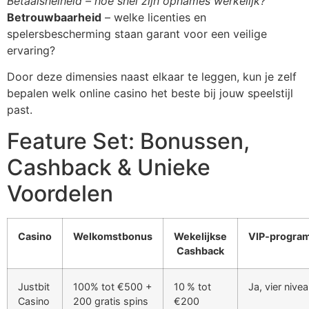
Betaalsnelheid
– hoe snel zijn opnames werkelijk?
Betrouwbaarheid
– welke licenties en
spelersbescherming staan garant voor een veilige
ervaring?
Door deze dimensies naast elkaar te leggen, kun je zelf
bepalen welk online casino het beste bij jouw speelstijl
past.
Feature Set: Bonussen,
Cashback & Unieke
Voordelen
Casino
Welkomstbonus
Wekelijkse
VIP‑progra
Cashback
Justbit
100% tot €500 +
10 % tot
Ja, vier nive
Casino
200 gratis spins
€200