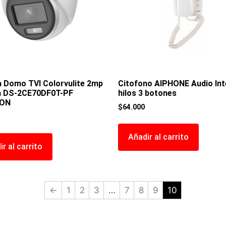
 Domo TVI Colorvulite 2mp
Citofono AIPHONE Audio Int
m DS-2CE70DF0T-PF
hilos 3 botones
ION
$
64.000
Añadir al carrito
r al carrito
←
1
2
3
…
7
8
9
10