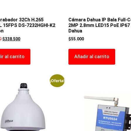
Grabador 32Ch H.265
Cámara Dahua IP Bala Full-C
L 15FPS DS-7232HGHI-K2
2MP 2.8mm LED15 PoE IP6
on
Dahua
0
$
338.500
$
55.000
r al carrito
Añadir al carrito
¡Oferta!