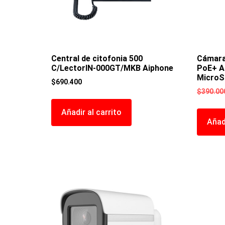
Central de citofonia 500
Cámara
C/LectorIN-000GT/MKB Aiphone
PoE+ Al
MicroSD
$
690.400
$
390.00
Añadir al carrito
Añadi