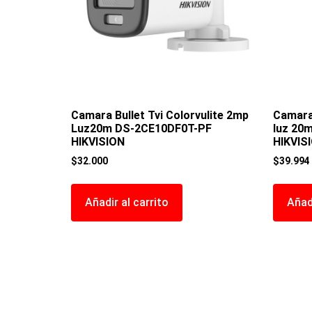
Camara Bullet Tvi Colorvulite 2mp
Camara
Luz20m DS-2CE10DF0T-PF
luz 20
HIKVISION
HIKVIS
$
32.000
$
39.994
Añadir al carrito
Añadi