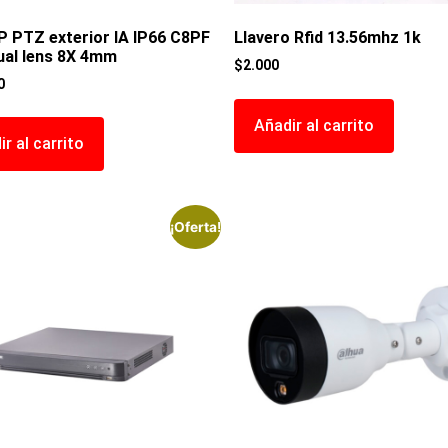
P PTZ exterior IA IP66 C8PF
Llavero Rfid 13.56mhz 1k
ual lens 8X 4mm
$
2.000
0
Añadir al carrito
r al carrito
¡Oferta!