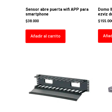
Domo I
Sensor abre puerta wifi APP para
ezviz d
smartphone
$
155.00
$
38.000
Añadi
Añadir al carrito