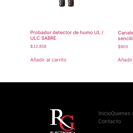
Probador detector de humo UL /
Canal
ULC SABRE
sencill
$
32.858
$
800
Añadir al carrito
Añadir 
Inicio
Quienes
Contacto