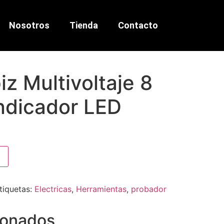
Nosotros
Tienda
Contacto
iz Multivoltaje 8
Indicador LED
tiquetas:
Electricas
,
Herramientas
,
probador
ionados