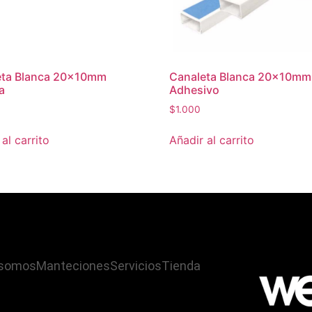
eta Blanca 20x10mm
Canaleta Blanca 20x10mm
a
Adhesivo
$
1.000
al carrito
Añadir al carrito
 somos
Manteciones
Servicios
Tienda