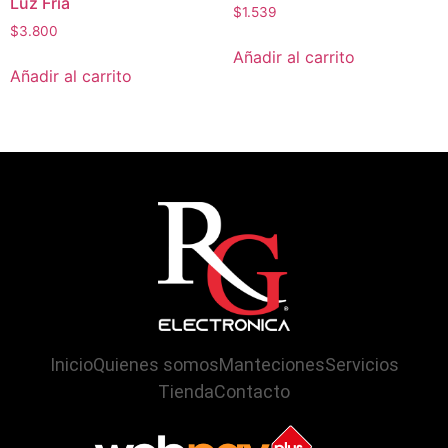
Luz Fria
$
1.539
$
3.800
Añadir al carrito
Añadir al carrito
Inicio
Quienes somos
Manteciones
Servicios
Tienda
Contacto