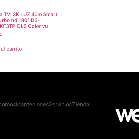
a TVI 3K LUZ 40m Smart
urbo hd 180° DS-
KF3TP-DLS Color vu
4
al carrito
 somos
Manteciones
Servicios
Tienda