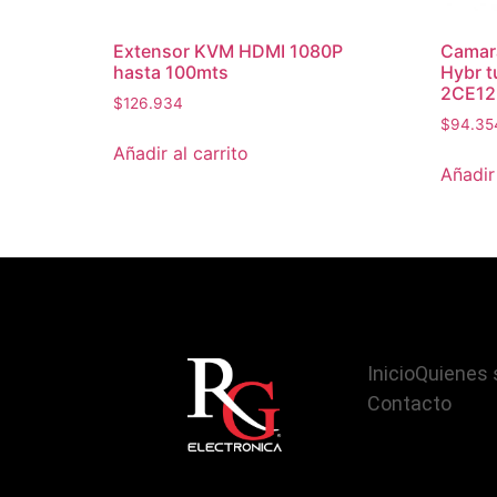
Extensor KVM HDMI 1080P
Camar
hasta 100mts
Hybr t
2CE12
$
126.934
$
94.35
Añadir al carrito
Añadir 
Inicio
Quienes
Contacto