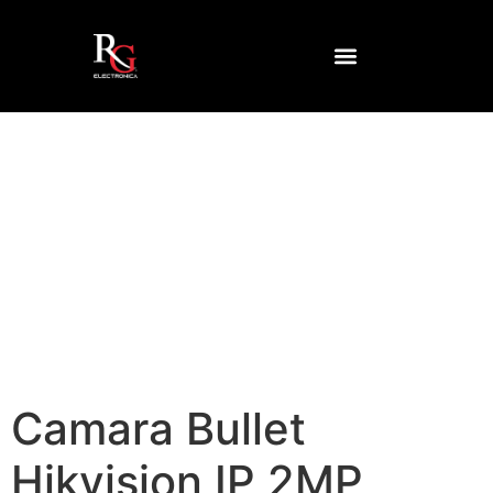
Inicio
/
CCTV
/
Accesorios CCTV
/ Camara Bullet
Hikvision IP 2MP Audio 2.8mm DS-2CD1023G2-LIU
Camara Bullet
Hikvision IP 2MP