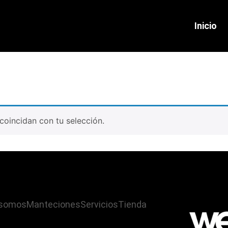
Inicio
oincidan con tu selección.
 somos
Manteciones
Servicios
Tienda