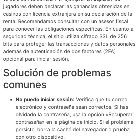
jugadores deben declarar las ganancias obtenidas en
casinos con licencia extranjera en su declaración de la
renta. Recomendamos consultar con un asesor fiscal
para conocer las obligaciones específicas. En cuanto a
seguridad técnica, el sitio utiliza cifrado SSL de 256
bits para proteger las transacciones y datos personales,
además de autenticación de dos factores (2FA)
opcional para iniciar sesión.
Solución de problemas
comunes
No puedo iniciar sesión:
Verifica que tu correo
electrónico y contraseña sean correctos. Si has
olvidado la contraseña, usa la opción «Recuperar
contraseña» en la página de inicio. Si el problema
persiste, borra la caché del navegador o prueba
con otro dispositivo.