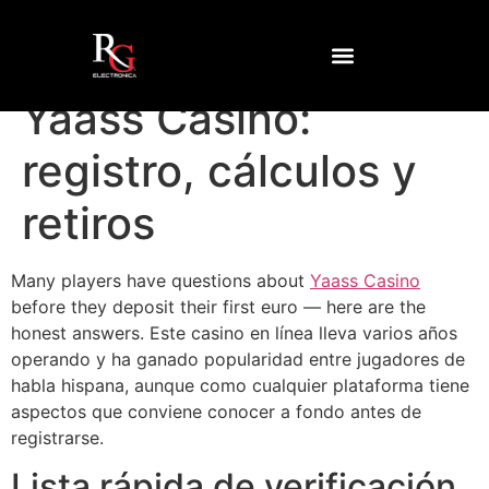
Guía práctica de
Yaass Casino:
registro, cálculos y
retiros
Many players have questions about
Yaass Casino
before they deposit their first euro — here are the
honest answers. Este casino en línea lleva varios años
operando y ha ganado popularidad entre jugadores de
habla hispana, aunque como cualquier plataforma tiene
aspectos que conviene conocer a fondo antes de
registrarse.
Lista rápida de verificación