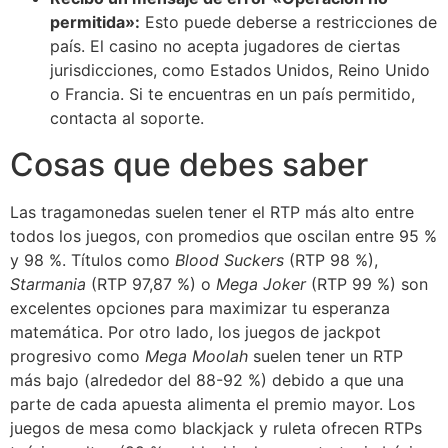
permitida»:
Esto puede deberse a restricciones de
país. El casino no acepta jugadores de ciertas
jurisdicciones, como Estados Unidos, Reino Unido
o Francia. Si te encuentras en un país permitido,
contacta al soporte.
Cosas que debes saber
Las tragamonedas suelen tener el RTP más alto entre
todos los juegos, con promedios que oscilan entre 95 %
y 98 %. Títulos como
Blood Suckers
(RTP 98 %),
Starmania
(RTP 97,87 %) o
Mega Joker
(RTP 99 %) son
excelentes opciones para maximizar tu esperanza
matemática. Por otro lado, los juegos de jackpot
progresivo como
Mega Moolah
suelen tener un RTP
más bajo (alrededor del 88-92 %) debido a que una
parte de cada apuesta alimenta el premio mayor. Los
juegos de mesa como blackjack y ruleta ofrecen RTPs