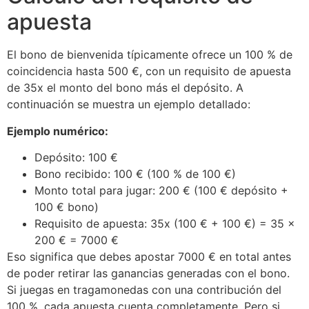
apuesta
El bono de bienvenida típicamente ofrece un 100 % de
coincidencia hasta 500 €, con un requisito de apuesta
de 35x el monto del bono más el depósito. A
continuación se muestra un ejemplo detallado:
Ejemplo numérico:
Depósito: 100 €
Bono recibido: 100 € (100 % de 100 €)
Monto total para jugar: 200 € (100 € depósito +
100 € bono)
Requisito de apuesta: 35x (100 € + 100 €) = 35 ×
200 € = 7000 €
Eso significa que debes apostar 7000 € en total antes
de poder retirar las ganancias generadas con el bono.
Si juegas en tragamonedas con una contribución del
100 %, cada apuesta cuenta completamente. Pero si