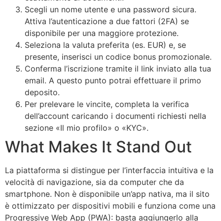
Scegli un nome utente e una password sicura.
Attiva l’autenticazione a due fattori (2FA) se
disponibile per una maggiore protezione.
Seleziona la valuta preferita (es. EUR) e, se
presente, inserisci un codice bonus promozionale.
Conferma l’iscrizione tramite il link inviato alla tua
email. A questo punto potrai effettuare il primo
deposito.
Per prelevare le vincite, completa la verifica
dell’account caricando i documenti richiesti nella
sezione «Il mio profilo» o «KYC».
What Makes It Stand Out
La piattaforma si distingue per l’interfaccia intuitiva e la
velocità di navigazione, sia da computer che da
smartphone. Non è disponibile un’app nativa, ma il sito
è ottimizzato per dispositivi mobili e funziona come una
Progressive Web App (PWA): basta aggiungerlo alla