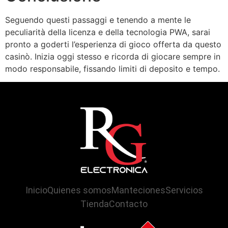
Seguendo questi passaggi e tenendo a mente le
peculiarità della licenza e della tecnologia PWA, sarai
pronto a goderti l’esperienza di gioco offerta da questo
casinò. Inizia oggi stesso e ricorda di giocare sempre in
modo responsabile, fissando limiti di deposito e tempo.
Inicio
Quienes somos
Manteciones
Servicios
Tienda
Contacto