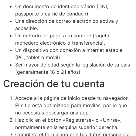
Un documento de identidad válido (DNI,
pasaporte o carné de conducir).
Una dirección de correo electrónico activa y
accesible.
Un método de pago a tu nombre (tarjeta,
monedero electrónico o transferencia).
Un dispositivo con conexión a internet estable
(PC, tablet o móvil).
Ser mayor de edad según la legislación de tu país
(generalmente 18 o 21 años).
Creación de tu cuenta
Accede a la página de inicio desde tu navegador.
El sitio está optimizado para móviles, por lo que
no necesitas descargar una app.
Haz clic en el botón «Registrarse» o «Unirse»,
normalmente en la esquina superior derecha.
Completa el formulario con tus datos personales: