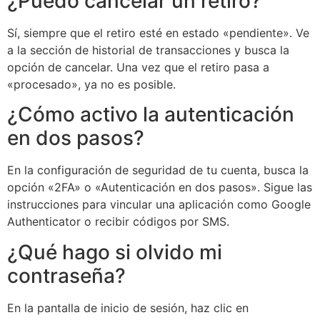
¿Puedo cancelar un retiro?
Sí, siempre que el retiro esté en estado «pendiente». Ve
a la sección de historial de transacciones y busca la
opción de cancelar. Una vez que el retiro pasa a
«procesado», ya no es posible.
¿Cómo activo la autenticación
en dos pasos?
En la configuración de seguridad de tu cuenta, busca la
opción «2FA» o «Autenticación en dos pasos». Sigue las
instrucciones para vincular una aplicación como Google
Authenticator o recibir códigos por SMS.
¿Qué hago si olvido mi
contraseña?
En la pantalla de inicio de sesión, haz clic en