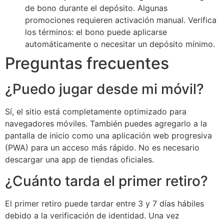
de bono durante el depósito. Algunas
promociones requieren activación manual. Verifica
los términos: el bono puede aplicarse
automáticamente o necesitar un depósito mínimo.
Preguntas frecuentes
¿Puedo jugar desde mi móvil?
Sí, el sitio está completamente optimizado para
navegadores móviles. También puedes agregarlo a la
pantalla de inicio como una aplicación web progresiva
(PWA) para un acceso más rápido. No es necesario
descargar una app de tiendas oficiales.
¿Cuánto tarda el primer retiro?
El primer retiro puede tardar entre 3 y 7 días hábiles
debido a la verificación de identidad. Una vez