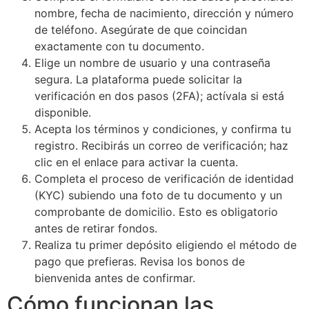
nombre, fecha de nacimiento, dirección y número
de teléfono. Asegúrate de que coincidan
exactamente con tu documento.
Elige un nombre de usuario y una contraseña
segura. La plataforma puede solicitar la
verificación en dos pasos (2FA); actívala si está
disponible.
Acepta los términos y condiciones, y confirma tu
registro. Recibirás un correo de verificación; haz
clic en el enlace para activar la cuenta.
Completa el proceso de verificación de identidad
(KYC) subiendo una foto de tu documento y un
comprobante de domicilio. Esto es obligatorio
antes de retirar fondos.
Realiza tu primer depósito eligiendo el método de
pago que prefieras. Revisa los bonos de
bienvenida antes de confirmar.
Cómo funcionan las