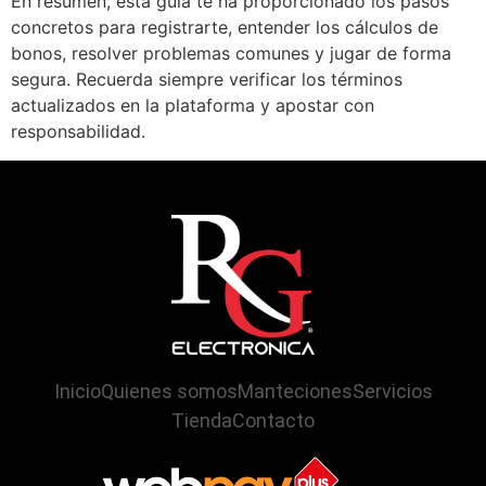
En resumen, esta guía te ha proporcionado los pasos
concretos para registrarte, entender los cálculos de
bonos, resolver problemas comunes y jugar de forma
segura. Recuerda siempre verificar los términos
actualizados en la plataforma y apostar con
responsabilidad.
Inicio
Quienes somos
Manteciones
Servicios
Tienda
Contacto