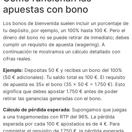
apuestas con bono
Los bonos de bienvenida suelen incluir un porcentaje de
tu depósito, por ejemplo, un 100% hasta 100 €. Pero el
dinero del bono no se puede retirar de inmediato; debes
cumplir un requisito de apuesta (wagering). A
continuación te mostramos un cálculo detallado con
cifras reales.
Ejemplo:
Depositas 50 € y recibes un bono del 100%
(50 € adicionales). Tu saldo total es 100 €. El requisito
de apuesta es 35x el bono (35 × 50 € = 1.750 €). Esto
significa que debes apostar 1.750 € antes de poder
retirar las ganancias generadas con el bono.
Cálculo de pérdida esperada:
Supongamos que juegas
a una tragamonedas con RTP del 96%. La pérdida
esperada por cada 100 € apostados es de 4 €. Para
completar el requisito de 1.750 €, la pérdida esperada