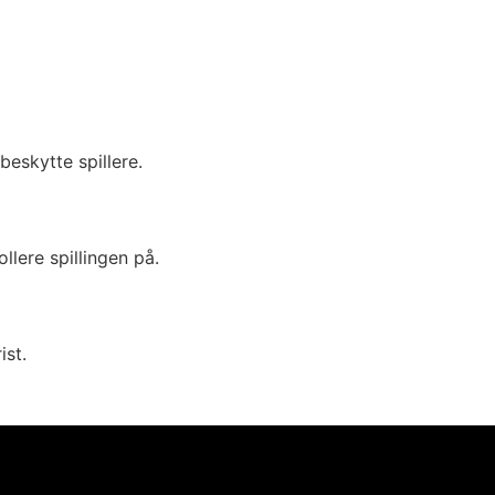
beskytte spillere.
llere spillingen på.
ist.