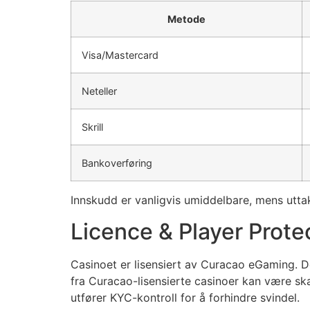
Metode
Visa/Mastercard
Neteller
Skrill
Bankoverføring
Innskudd er vanligvis umiddelbare, mens uttak
Licence & Player Prote
Casinoet er lisensiert av Curacao eGaming. Det
fra Curacao-lisensierte casinoer kan være ska
utfører KYC-kontroll for å forhindre svindel.