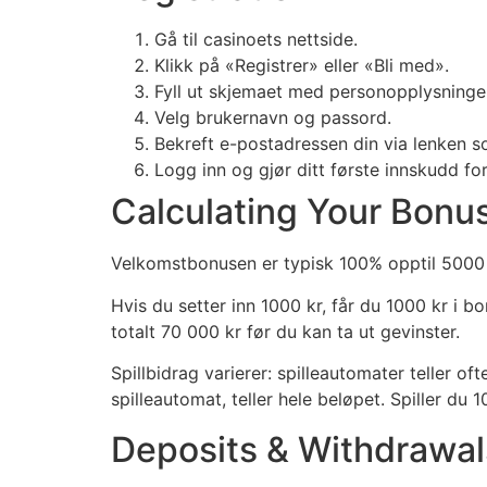
Gå til casinoets nettside.
Klikk på «Registrer» eller «Bli med».
Fyll ut skjemaet med personopplysninge
Velg brukernavn og passord.
Bekreft e-postadressen din via lenken 
Logg inn og gjør ditt første innskudd fo
Calculating Your Bonu
Velkomstbonusen er typisk 100% opptil 5000 
Hvis du setter inn 1000 kr, får du 1000 kr i 
totalt 70 000 kr før du kan ta ut gevinster.
Spillbidrag varierer: spilleautomater teller o
spilleautomat, teller hele beløpet. Spiller du 10
Deposits & Withdrawal