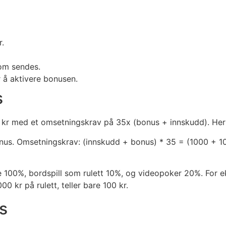
r.
som sendes.
r å aktivere bonusen.
s
kr med et omsetningskrav på 35x (bonus + innskudd). Her e
bonus. Omsetningskrav: (innskudd + bonus) * 35 = (1000 + 1
fte 100%, bordspill som rulett 10%, og videopoker 20%. For e
00 kr på rulett, teller bare 100 kr.
s