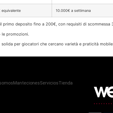
 equivalente
10.000€ a settimana
il primo deposito fino a 200€, con requisiti di scommessa 
o le promozioni.
olida per giocatori che cercano varietà e praticità mobile.
 somos
Manteciones
Servicios
Tienda