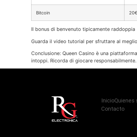
Bitcoin
20€
Il bonus di benvenuto tipicamente raddoppia 
Guarda il video tutorial per sfruttare al megli
Conclusione: Queen Casino è una piattaforma s
intoppi. Ricorda di giocare responsabilmente.
Inicio
Quienes
Contacto