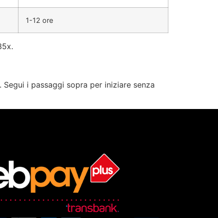
1-12 ore
35x.
 Segui i passaggi sopra per iniziare senza