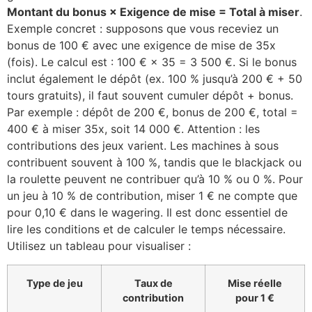
Montant du bonus × Exigence de mise = Total à miser
.
Exemple concret : supposons que vous receviez un
bonus de 100 € avec une exigence de mise de 35x
(fois). Le calcul est : 100 € × 35 = 3 500 €. Si le bonus
inclut également le dépôt (ex. 100 % jusqu’à 200 € + 50
tours gratuits), il faut souvent cumuler dépôt + bonus.
Par exemple : dépôt de 200 €, bonus de 200 €, total =
400 € à miser 35x, soit 14 000 €. Attention : les
contributions des jeux varient. Les machines à sous
contribuent souvent à 100 %, tandis que le blackjack ou
la roulette peuvent ne contribuer qu’à 10 % ou 0 %. Pour
un jeu à 10 % de contribution, miser 1 € ne compte que
pour 0,10 € dans le wagering. Il est donc essentiel de
lire les conditions et de calculer le temps nécessaire.
Utilisez un tableau pour visualiser :
Type de jeu
Taux de
Mise réelle
contribution
pour 1 €