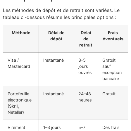
Les méthodes de dépôt et de retrait sont variées. Le
tableau ci-dessous résume les principales options :
Méthode
Délai de
Délai
Frais
dépôt
de
éventuels
retrait
Visa /
Instantané
3–5
Gratuit
Mastercard
jours
sauf
ouvrés
exception
bancaire
Portefeuille
Instantané
24–48
Gratuit
électronique
heures
(Skrill,
Neteller)
Virement
1–3 jours
5–7
Des frais