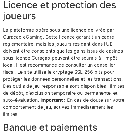
Licence et protection des
joueurs
La plateforme opère sous une licence délivrée par
Curaçao eGaming. Cette licence garantit un cadre
réglementaire, mais les joueurs résidant dans l’UE
doivent être conscients que les gains issus de casinos
sous licence Curaçao peuvent être soumis à l’impôt
local. Il est recommandé de consulter un conseiller
fiscal. Le site utilise le cryptage SSL 256 bits pour
protéger les données personnelles et les transactions.
Des outils de jeu responsable sont disponibles : limites
de dépôt, d’exclusion temporaire ou permanente, et
auto-évaluation.
Important :
En cas de doute sur votre
comportement de jeu, activez immédiatement les
limites.
Banque et paiements