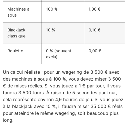
Machines à
100 %
1,00 €
sous
Blackjack
10 %
0,10 €
classique
Roulette
0 % (souvent
0,00 €
exclu)
Un calcul réaliste : pour un wagering de 3 500 € avec
des machines à sous à 100 %, vous devez miser 3 500
€ de mises réelles. Si vous jouez à 1 € par tour, il vous
faudra 3 500 tours. À raison de 5 secondes par tour,
cela représente environ 4,9 heures de jeu. Si vous jouez
à la blackjack avec 10 %, il faudra miser 35 000 € réels
pour atteindre le même wagering, soit beaucoup plus
long.