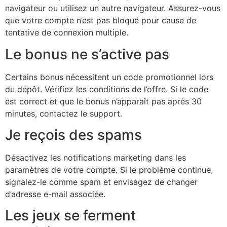
navigateur ou utilisez un autre navigateur. Assurez-vous
que votre compte n’est pas bloqué pour cause de
tentative de connexion multiple.
Le bonus ne s’active pas
Certains bonus nécessitent un code promotionnel lors
du dépôt. Vérifiez les conditions de l’offre. Si le code
est correct et que le bonus n’apparaît pas après 30
minutes, contactez le support.
Je reçois des spams
Désactivez les notifications marketing dans les
paramètres de votre compte. Si le problème continue,
signalez-le comme spam et envisagez de changer
d’adresse e-mail associée.
Les jeux se ferment