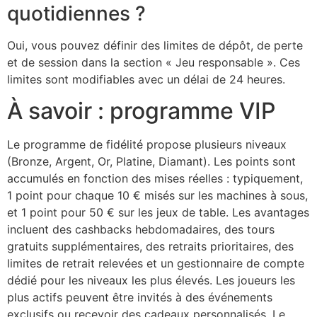
quotidiennes ?
Oui, vous pouvez définir des limites de dépôt, de perte
et de session dans la section « Jeu responsable ». Ces
limites sont modifiables avec un délai de 24 heures.
À savoir : programme VIP
Le programme de fidélité propose plusieurs niveaux
(Bronze, Argent, Or, Platine, Diamant). Les points sont
accumulés en fonction des mises réelles : typiquement,
1 point pour chaque 10 € misés sur les machines à sous,
et 1 point pour 50 € sur les jeux de table. Les avantages
incluent des cashbacks hebdomadaires, des tours
gratuits supplémentaires, des retraits prioritaires, des
limites de retrait relevées et un gestionnaire de compte
dédié pour les niveaux les plus élevés. Les joueurs les
plus actifs peuvent être invités à des événements
exclusifs ou recevoir des cadeaux personnalisés. Le