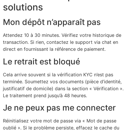
solutions
Mon dépôt n’apparaît pas
Attendez 10 à 30 minutes. Vérifiez votre historique de
transaction. Si rien, contactez le support via chat en
direct en fournissant la référence de paiement.
Le retrait est bloqué
Cela arrive souvent si la vérification KYC n’est pas
terminée. Soumettez vos documents (pièce d’identité,
justificatif de domicile) dans la section « Vérification ».
Le traitement prend jusqu’à 48 heures.
Je ne peux pas me connecter
Réinitialisez votre mot de passe via « Mot de passe
oublié ». Si le problème persiste, effacez le cache du