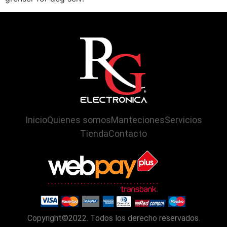
Inicio
Quienes somos
Manteciones
Servicios
Tienda
Contacto
Copyright©2022. Todos los derecho reservados.