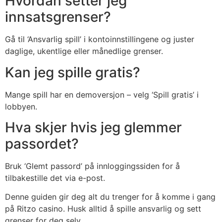
Hvordan setter jeg
innsatsgrenser?
Gå til ‘Ansvarlig spill’ i kontoinnstillingene og juster
daglige, ukentlige eller månedlige grenser.
Kan jeg spille gratis?
Mange spill har en demoversjon – velg ‘Spill gratis’ i
lobbyen.
Hva skjer hvis jeg glemmer
passordet?
Bruk ‘Glemt passord’ på innloggingssiden for å
tilbakestille det via e-post.
Denne guiden gir deg alt du trenger for å komme i gang
på Ritzo casino. Husk alltid å spille ansvarlig og sett
grenser for deg selv.