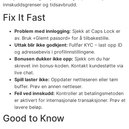
innskuddsgrenser og tidsavbrudd.
Fix It Fast
Problem med innlogging:
Sjekk at Caps Lock er
av. Bruk «Glemt passord» for å tilbakestille.
Uttak blir ikke godkjent:
Fullfør KYC – last opp ID
og adressebevis i profilinnstillingene.
Bonusen dukker ikke opp:
Sjekk om du har
skrevet inn bonus-koden. Kontakt kundestøtte via
live chat.
Spill laster ikke:
Oppdater nettleseren eller tøm
buffer. Prøv en annen nettleser.
Feil ved innskudd:
Kontroller at betalingsmetoden
er aktivert for internasjonale transaksjoner. Prøv et
lavere beløp.
Good to Know