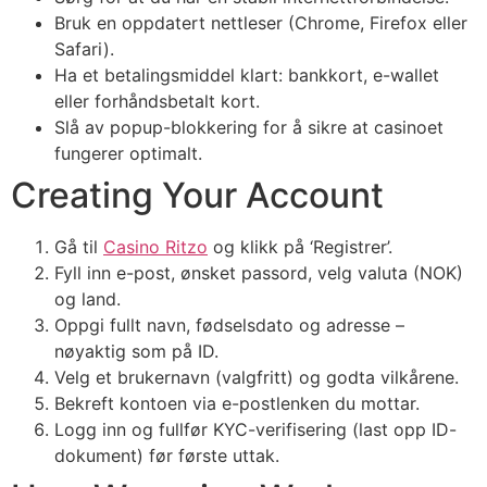
Bruk en oppdatert nettleser (Chrome, Firefox eller
Safari).
Ha et betalingsmiddel klart: bankkort, e-wallet
eller forhåndsbetalt kort.
Slå av popup-blokkering for å sikre at casinoet
fungerer optimalt.
Creating Your Account
Gå til
Casino Ritzo
og klikk på ‘Registrer’.
Fyll inn e-post, ønsket passord, velg valuta (NOK)
og land.
Oppgi fullt navn, fødselsdato og adresse –
nøyaktig som på ID.
Velg et brukernavn (valgfritt) og godta vilkårene.
Bekreft kontoen via e-postlenken du mottar.
Logg inn og fullfør KYC-verifisering (last opp ID-
dokument) før første uttak.