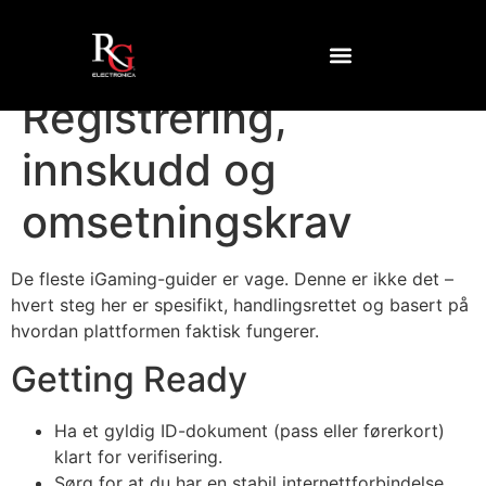
Ritzo Casino-guide:
Registrering,
innskudd og
omsetningskrav
De fleste iGaming-guider er vage. Denne er ikke det –
hvert steg her er spesifikt, handlingsrettet og basert på
hvordan plattformen faktisk fungerer.
Getting Ready
Ha et gyldig ID-dokument (pass eller førerkort)
klart for verifisering.
Sørg for at du har en stabil internettforbindelse.