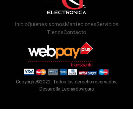
Inicio
Quienes somos
Manteciones
Servicios
Tienda
Contacto
Copyright©2022. Todos los derecho reservados.
Desarrolla Leonardovrgara