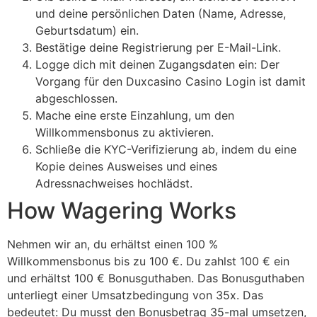
und deine persönlichen Daten (Name, Adresse,
Geburtsdatum) ein.
Bestätige deine Registrierung per E-Mail-Link.
Logge dich mit deinen Zugangsdaten ein: Der
Vorgang für den Duxcasino Casino Login ist damit
abgeschlossen.
Mache eine erste Einzahlung, um den
Willkommensbonus zu aktivieren.
Schließe die KYC-Verifizierung ab, indem du eine
Kopie deines Ausweises und eines
Adressnachweises hochlädst.
How Wagering Works
Nehmen wir an, du erhältst einen 100 %
Willkommensbonus bis zu 100 €. Du zahlst 100 € ein
und erhältst 100 € Bonusguthaben. Das Bonusguthaben
unterliegt einer Umsatzbedingung von 35x. Das
bedeutet: Du musst den Bonusbetrag 35-mal umsetzen,