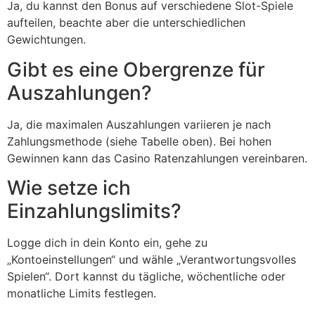
Ja, du kannst den Bonus auf verschiedene Slot-Spiele
aufteilen, beachte aber die unterschiedlichen
Gewichtungen.
Gibt es eine Obergrenze für
Auszahlungen?
Ja, die maximalen Auszahlungen variieren je nach
Zahlungsmethode (siehe Tabelle oben). Bei hohen
Gewinnen kann das Casino Ratenzahlungen vereinbaren.
Wie setze ich
Einzahlungslimits?
Logge dich in dein Konto ein, gehe zu
„Kontoeinstellungen“ und wähle „Verantwortungsvolles
Spielen“. Dort kannst du tägliche, wöchentliche oder
monatliche Limits festlegen.