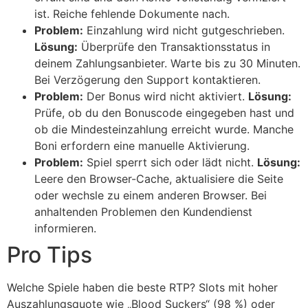
ist. Reiche fehlende Dokumente nach.
Problem:
Einzahlung wird nicht gutgeschrieben.
Lösung:
Überprüfe den Transaktionsstatus in
deinem Zahlungsanbieter. Warte bis zu 30 Minuten.
Bei Verzögerung den Support kontaktieren.
Problem:
Der Bonus wird nicht aktiviert.
Lösung:
Prüfe, ob du den Bonuscode eingegeben hast und
ob die Mindesteinzahlung erreicht wurde. Manche
Boni erfordern eine manuelle Aktivierung.
Problem:
Spiel sperrt sich oder lädt nicht.
Lösung:
Leere den Browser-Cache, aktualisiere die Seite
oder wechsle zu einem anderen Browser. Bei
anhaltenden Problemen den Kundendienst
informieren.
Pro Tips
Welche Spiele haben die beste RTP? Slots mit hoher
Auszahlungsquote wie „Blood Suckers“ (98 %) oder