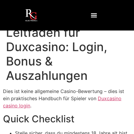
Praktischer
Leitfaden für
Duxcasino: Login,
Bonus &
Auszahlungen
Dies ist keine allgemeine Casino-Bewertung – dies ist
ein praktisches Handbuch für Spieler von
Duxcasino
casino login
.
Quick Checklist
Stelle sicher, dass du mindestens 18 Jahre alt bist