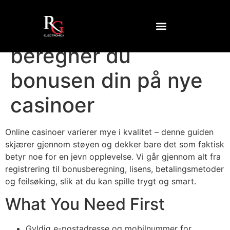
Slik registrerer og
beregner du
bonusen din på nye
casinoer
Online casinoer varierer mye i kvalitet – denne guiden
skjærer gjennom støyen og dekker bare det som faktisk
betyr noe for en jevn opplevelse. Vi går gjennom alt fra
registrering til bonusberegning, lisens, betalingsmetoder
og feilsøking, slik at du kan spille trygt og smart.
What You Need First
Gyldig e-postadresse og mobilnummer for