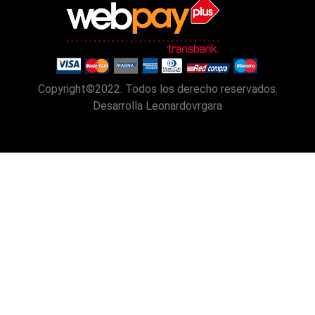
Copyright©2022. Todos los derecho reservados.
Desarrolla Leonardovrgara