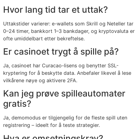
Hvor lang tid tar et uttak?
Uttakstider varierer: e-wallets som Skrill og Neteller tar
0–24 timer, bankkort 1–3 bankdager, og kryptovaluta er
ofte umiddelbart etter bekreftelse.
Er casinoet trygt å spille på?
Ja, casinoet har Curacao-lisens og benytter SSL-
kryptering for å beskytte data. Anbefaler likevel å lese
vilkårene nøye og aktivere 2FA.
Kan jeg prøve spilleautomater
gratis?
Ja, demomodus er tilgjengelig for de fleste spill uten
registrering – ideelt for å teste strategier.
Hva er omsetningskrav?