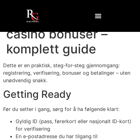
Slik utnytter du 500
casino bonuser –
komplett guide
Dette er en praktisk, steg-for-steg gjennomgang:
registrering, verifisering, bonuser og betalinger – uten
unødvendig snakk.
Getting Ready
Før du setter i gang, sørg for å ha følgende klart:
Gyldig ID (pass, førerkort eller nasjonalt ID-kort)
for verifisering
En e-postadresse du har tilgang til