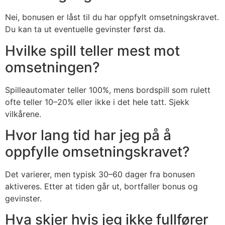
Nei, bonusen er låst til du har oppfylt omsetningskravet.
Du kan ta ut eventuelle gevinster først da.
Hvilke spill teller mest mot
omsetningen?
Spilleautomater teller 100%, mens bordspill som rulett
ofte teller 10–20% eller ikke i det hele tatt. Sjekk
vilkårene.
Hvor lang tid har jeg på å
oppfylle omsetningskravet?
Det varierer, men typisk 30–60 dager fra bonusen
aktiveres. Etter at tiden går ut, bortfaller bonus og
gevinster.
Hva skjer hvis jeg ikke fullfører