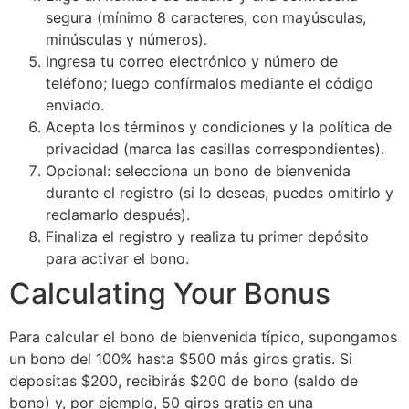
segura (mínimo 8 caracteres, con mayúsculas,
minúsculas y números).
Ingresa tu correo electrónico y número de
teléfono; luego confírmalos mediante el código
enviado.
Acepta los términos y condiciones y la política de
privacidad (marca las casillas correspondientes).
Opcional: selecciona un bono de bienvenida
durante el registro (si lo deseas, puedes omitirlo y
reclamarlo después).
Finaliza el registro y realiza tu primer depósito
para activar el bono.
Calculating Your Bonus
Para calcular el bono de bienvenida típico, supongamos
un bono del 100% hasta $500 más giros gratis. Si
depositas $200, recibirás $200 de bono (saldo de
bono) y, por ejemplo, 50 giros gratis en una