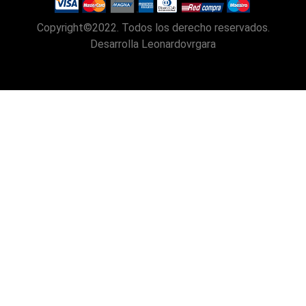
Copyright©2022. Todos los derecho reservados.
Desarrolla Leonardovrgara