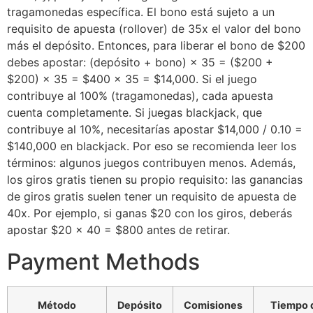
tragamonedas específica. El bono está sujeto a un
requisito de apuesta (rollover) de 35x el valor del bono
más el depósito. Entonces, para liberar el bono de $200
debes apostar: (depósito + bono) × 35 = ($200 +
$200) × 35 = $400 × 35 = $14,000. Si el juego
contribuye al 100% (tragamonedas), cada apuesta
cuenta completamente. Si juegas blackjack, que
contribuye al 10%, necesitarías apostar $14,000 / 0.10 =
$140,000 en blackjack. Por eso se recomienda leer los
términos: algunos juegos contribuyen menos. Además,
los giros gratis tienen su propio requisito: las ganancias
de giros gratis suelen tener un requisito de apuesta de
40x. Por ejemplo, si ganas $20 con los giros, deberás
apostar $20 × 40 = $800 antes de retirar.
Payment Methods
Método
Depósito
Comisiones
Tiempo 