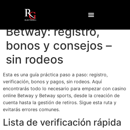
Guía práctica de
Betway: registro,
bonos y consejos –
sin rodeos
Esta es una guía práctica paso a paso: registro,
verificación, bonos y pagos, sin rodeos. Aquí
encontrarás todo lo necesario para empezar con casino
online Betway y Betway sports, desde la creación de
cuenta hasta la gestión de retiros. Sigue esta ruta y
evitarás errores comunes.
Lista de verificación rápida