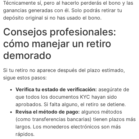
Técnicamente sí, pero al hacerlo perderás el bono y las
ganancias generadas con él. Solo podrás retirar tu
depósito original si no has usado el bono.
Consejos profesionales:
cómo manejar un retiro
demorado
Si tu retiro no aparece después del plazo estimado,
sigue estos pasos:
Verifica tu estado de verificación:
asegúrate de
que todos los documentos KYC hayan sido
aprobados. Si falta alguno, el retiro se detiene.
Revisa el método de pago:
algunos métodos
(como transferencias bancarias) tienen plazos más
largos. Los monederos electrónicos son más
rápidos.