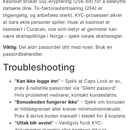
Kasinoet bruker SSL-kryptering (256-bit) for å beskytte
dataene dine. To-faktorautentisering (2FA) er
tilgjengelig, og anbefales sterkt. KYC-prosessen sikrer
at bare ekte personer spiller. Husk at kasinoet er
lisensiert i Curacao, noe som betyr at gevinster kan
være skattepliktige i Norge – sjekk lokale skatteregler.
Viktig:
Del aldri passordet ditt med noen. Bruk en
passordbehandler.
Troubleshooting
“Kan ikke logge inn”
– Sjekk at Caps Lock er av,
prøv å nullstille passordet via “Glemt passord”.
Hvis problemet vedvarer, kontakt kundestøtte.
“Bonuskoden fungerer ikke”
– Sjekk om bonusen
er tidsbegrenset eller krever minimumsinnskudd.
Prøv å skrive koden manuelt i stedet for å kopiere.
“Uttak blir avvist”
– Vanligvis fordi KYC-
dokumenter mangler eller kontoen ikke er