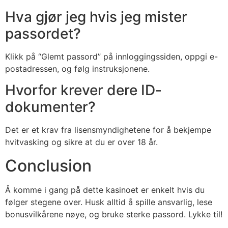
Hva gjør jeg hvis jeg mister
passordet?
Klikk på “Glemt passord” på innloggingssiden, oppgi e-
postadressen, og følg instruksjonene.
Hvorfor krever dere ID-
dokumenter?
Det er et krav fra lisensmyndighetene for å bekjempe
hvitvasking og sikre at du er over 18 år.
Conclusion
Å komme i gang på dette kasinoet er enkelt hvis du
følger stegene over. Husk alltid å spille ansvarlig, lese
bonusvilkårene nøye, og bruke sterke passord. Lykke til!