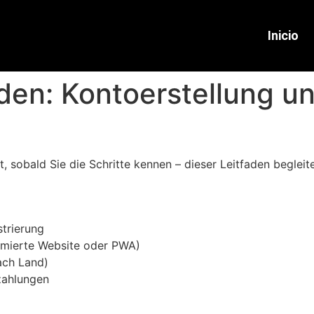
Inicio
aden: Kontoerstellung un
t, sobald Sie die Schritte kennen – dieser Leitfaden begleit
strierung
timierte Website oder PWA)
nach Land)
zahlungen